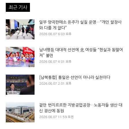
최근 기사
일부 양곡판매소 돈주가 실질 운영…“개인 쌀장사
와 다를 게 없다”
2026.08.07 6:03 오후
남녀평등 대대적 선전에 北 여성들 “현실과 동떨어
져” 불만
2026.08.07 4:01 오후
[남북통합] 통일은 선언이 아니라 실천이다
2026.08.07 2:01 오후
겉만 번지르르한 지방공업공장…노동자들 생산 대
신 광산에 동원
2026.08.07 11:59 오전