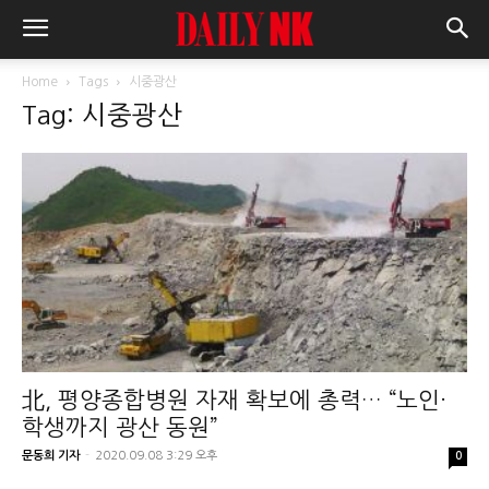
Home
Tags
시중광산
Tag: 시중광산
北, 평양종합병원 자재 확보에 총력… “노인·
학생까지 광산 동원”
문동희 기자
-
2020.09.08 3:29 오후
0