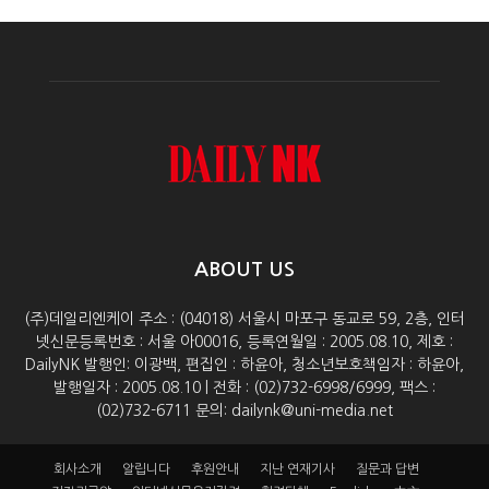
ABOUT US
(주)데일리엔케이 주소 : (04018) 서울시 마포구 동교로 59, 2층, 인터
넷신문등록번호 : 서울 아00016, 등록연월일 : 2005.08.10, 제호 :
DailyNK 발행인: 이광백, 편집인 : 하윤아, 청소년보호책임자 : 하윤아,
발행일자 : 2005.08.10 | 전화 : (02)732-6998/6999, 팩스 :
(02)732-6711 문의: dailynk@uni-media.net
회사소개
알립니다
후원안내
지난 연재기사
질문과 답변