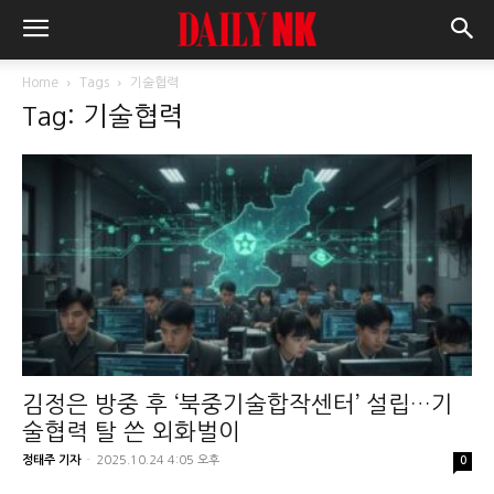
Home
Tags
기술협력
Tag: 기술협력
김정은 방중 후 ‘북중기술합작센터’ 설립…기
술협력 탈 쓴 외화벌이
정태주 기자
-
2025.10.24 4:05 오후
0