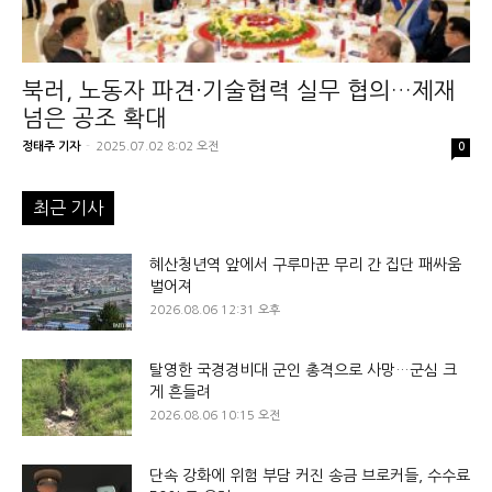
북러, 노동자 파견·기술협력 실무 협의…제재
넘은 공조 확대
정태주 기자
-
2025.07.02 8:02 오전
0
최근 기사
혜산청년역 앞에서 구루마꾼 무리 간 집단 패싸움
벌어져
2026.08.06 12:31 오후
탈영한 국경경비대 군인 총격으로 사망…군심 크
게 흔들려
2026.08.06 10:15 오전
단속 강화에 위험 부담 커진 송금 브로커들, 수수료