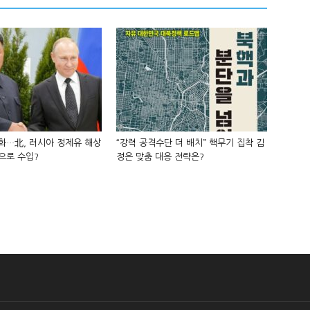
화…北, 러시아 정제유 해상
“강력 공격수단 더 배치” 핵무기 집착 김
으로 수입?
정은 맞춤 대응 전략은?