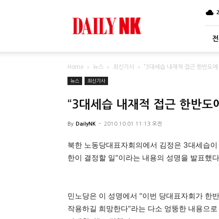
DailyNK
전
Home
뉴스
최신기사
“3대세습 내재적 접근 한반도에
뉴스
최신기사
“3대세습 내재적 접근 한반도에
By
DailyNK
-
2010.10.01 11:13 오전
북한 노동당대표자회의에서 김정은 3대세습이 현
한이 결정할 일”이라는 내용의 성명을 발표했다
민노당은 이 성명에서 “이번 당대표자회가 한
작용하길 희망한다”라는 다소 엉뚱한 내용으로