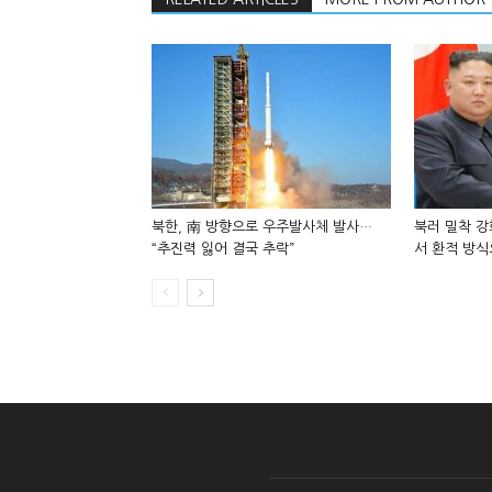
북한, 南 방향으로 우주발사체 발사…
북러 밀착 강
“추진력 잃어 결국 추락”
서 환적 방식