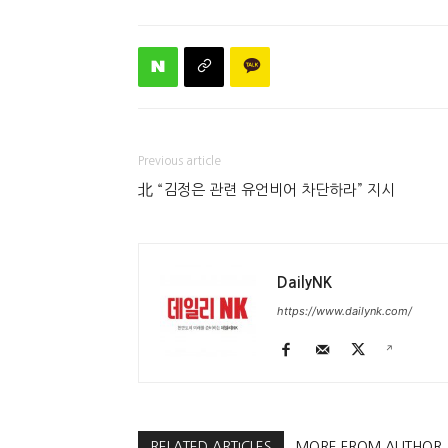
Previous article
北 “김정은 관련 유언비어 차단하라” 지시
DailyNK
https://www.dailynk.com/
RELATED ARTICLES
MORE FROM AUTHOR