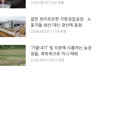
2026.08.07 2:01 오후
겉만 번지르르한 지방공업공장…노
동자들 생산 대신 광산에 동원
2026.08.07 11:59 오전
‘가을내기’ 빚 걱정에 시름하는 농장
원들, 호박죽으로 끼니 때워
2026.08.07 9:57 오전