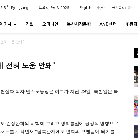
C
29.3
Pyongyang
토요일, 8월 8, 2026
English
中文
국민통일방송
체기사
기획
오피니언
북한시장동향
AND센터
후원하
 전혀 도움 안돼”
 전혀 도움 안돼”
실화 되자 민주노동당은 하루가 지난 29일 “북한일은 북
.
반도 긴장완화와 비핵화 그리고 평화통일에 긍정적 영향으로
 서두를 시작면서 “남북관계에도 변화의 모멘텀이 되기를