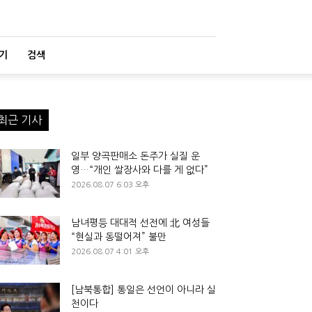
기
검색
최근 기사
일부 양곡판매소 돈주가 실질 운
영…“개인 쌀장사와 다를 게 없다”
2026.08.07 6:03 오후
남녀평등 대대적 선전에 北 여성들
“현실과 동떨어져” 불만
2026.08.07 4:01 오후
[남북통합] 통일은 선언이 아니라 실
천이다