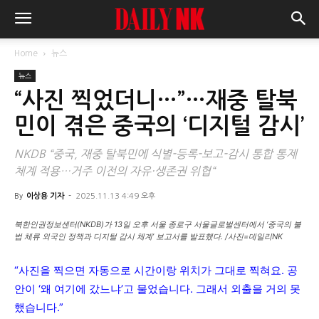
Home
뉴스
뉴스
“사진 찍었더니…”…재중 탈북
민이 겪은 중국의 ‘디지털 감시’
NKDB “중국, 재중 탈북민에 식별-등록-보고-감시 통합 통제
체계 적용…거주 이전의 자유·생존권 위협“
By
이상용 기자
-
2025.11.13 4:49 오후
북한인권정보센터(NKDB)가 13일 오후 서울 종로구 서울글로벌센터에서 ‘중국의 불
법 체류 외국인 정책과 디지털 감시 체계’ 보고서를 발표했다. /사진=데일리NK
“사진을 찍으면 자동으로 시간이랑 위치가 그대로 찍혀요. 공
안이 ‘왜 여기에 갔느냐’고 물었습니다. 그래서 외출을 거의 못
했습니다.”