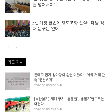
원 넘어서야”
北, 개정 헌법에 영토조항 신설…대남 적
대 문구는 없어
최근 기사
돈데꼬 잡자 장마당이 환전소 됐다…외화 거래 단
속 ‘풍선효과’
2026.08.06 5:06 오후
[북한읽기] 재해 방지, ‘총동원’, ‘총궐기’만으로는
어렵다
2026.08.06 2:47 오후