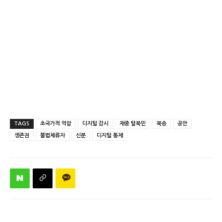
TAGS
초국가적 억압
디지털 감시
재중 탈북민
북송
공안
생존권
불법체류자
신분
디지털 통제