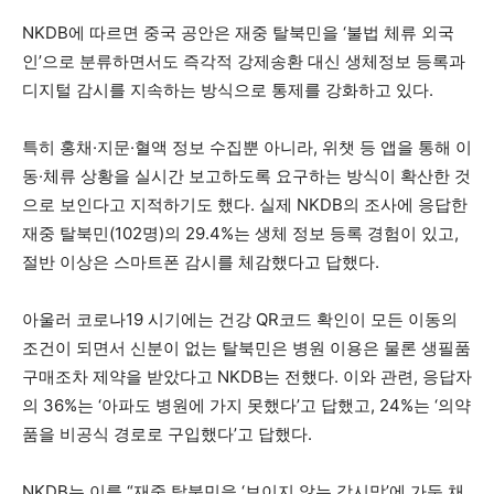
NKDB에 따르면 중국 공안은 재중 탈북민을 ‘불법 체류 외국
인’으로 분류하면서도 즉각적 강제송환 대신
생체정보 등록과
디지털 감시
를 지속하는 방식으로 통제를 강화하고 있다.
특히 홍채·지문·혈액 정보 수집뿐 아니라, 위챗 등 앱을 통해
이
동·체류 상황을 실시간 보고하도록 요구
하는 방식이 확산한 것
으로 보인다고 지적하기도 했다. 실제 NKDB의 조사에 응답한
재중 탈북민(102명)의 29.4%는 생체 정보 등록 경험이 있고,
절반 이상은 스마트폰 감시를 체감했다고 답했다.
아울러 코로나19 시기에는 건강 QR코드 확인이 모든 이동의
조건이 되면서 신분이 없는 탈북민은
병원 이용은 물론 생필품
구매조차 제약을
받았다고 NKDB는 전했다. 이와 관련, 응답자
의 36%는 ‘아파도 병원에 가지 못했다’고 답했고, 24%는 ‘의약
품을 비공식 경로로 구입했다’고 답했다.
NKDB는 이를 “재중 탈북민을 ‘보이지 않는 감시망’에 가둔 채