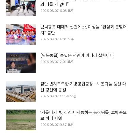
와 다를 게 없다”
2026.08.07 6:03 오후
남녀평등 대대적 선전에 北 여성들 “현실과 동떨어
져” 불만
2026.08.07 4:01 오후
[남북통합] 통일은 선언이 아니라 실천이다
2026.08.07 2:01 오후
겉만 번지르르한 지방공업공장…노동자들 생산 대
신 광산에 동원
2026.08.07 11:59 오전
‘가을내기’ 빚 걱정에 시름하는 농장원들, 호박죽으
로 끼니 때워
2026.08.07 9:57 오전