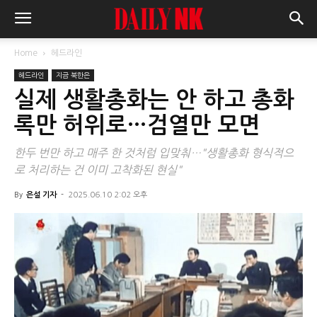
Home
헤드라인
헤드라인
지금 북한은
실제 생활총화는 안 하고 총화
록만 허위로…검열만 모면
한두 번만 하고 매주 한 것처럼 입맞춰…"생활총화 형식적으
로 처리하는 건 이미 고착화된 현실"
By
은설 기자
-
2025.06.10 2:02 오후