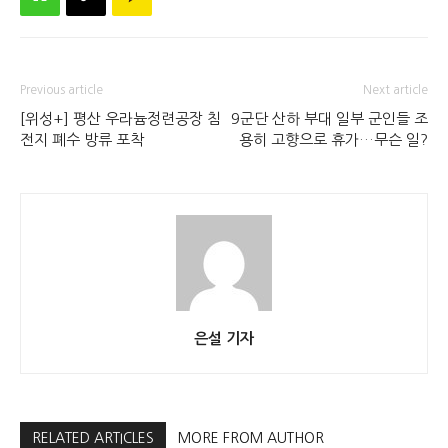
Previous article
Next article
[위성+] 평산 우라늄정련공장 침
9군단 산하 부대 일부 군인들 조
전지 폐수 방류 포착
용히 고향으로 휴가…무슨 일?
은설 기자
RELATED ARTICLES
MORE FROM AUTHOR