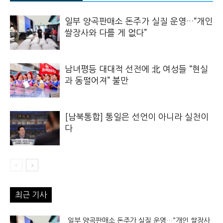
일부 양곡판매소 돈주가 실질 운영…“개인
쌀장사와 다를 게 없다”
남녀평등 대대적 선전에 北 여성들 “현실
과 동떨어져” 불만
[남북통합] 통일은 선언이 아니라 실천이
다
최근 기사
일부 양곡판매소 돈주가 실질 운영…“개인 쌀장사