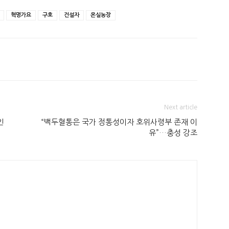
혁명가요
구호
건설자
온실농장
Next article
인
“백두혈통은 국가 정통성이자 호위사령부 존재 이
유”…충성 강조