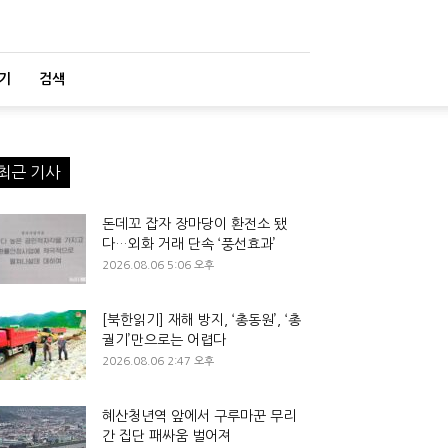
기
검색
최근 기사
돈데꼬 잡자 장마당이 환전소 됐
다…외화 거래 단속 ‘풍선효과’
2026.08.06 5:06 오후
[북한읽기] 재해 방지, ‘총동원’, ‘총
궐기’만으로는 어렵다
2026.08.06 2:47 오후
혜산청년역 앞에서 구루마꾼 무리
간 집단 패싸움 벌어져