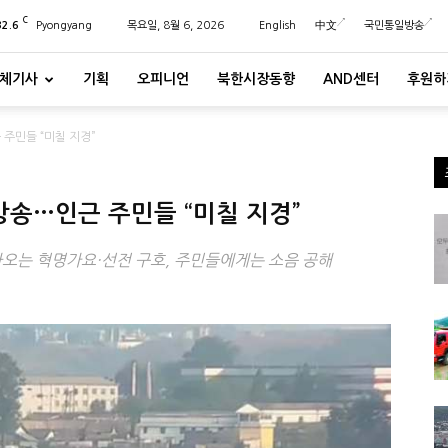
C
32.6
Pyongyang
목요일, 8월 6, 2026
English
中文
국민통일방송
체기사
기획
오피니언
북한시장동향
AND센터
후원하
주민들 “미칠 지경”
송…인근 주민들 “미칠 지경”
는 혁명가요·선전 구호, 주민들에게는 소음 공해