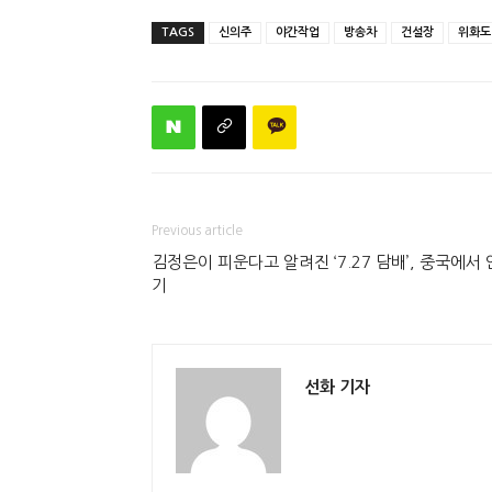
TAGS
신의주
야간작업
방송차
건설장
위화도
Previous article
김정은이 피운다고 알려진 ‘7.27 담배’, 중국에서 
기
선화 기자