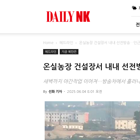
DailyNK
전
Home
헤드라인
온실농장 건설장서 내내 선전방송…인근 
헤드라인
지금 북한은
온실농장 건설장서 내내 선전방
새벽까지 야간작업 이어져…방송차에서 흘러나오
By
선화 기자
-
2025.06.04 8:01 오전