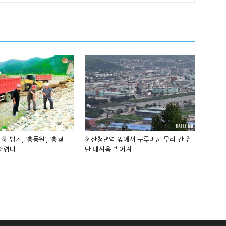
해 방지, ‘총동원’, ‘총궐
혜산청년역 앞에서 구루마꾼 무리 간 집
 어렵다
단 패싸움 벌어져