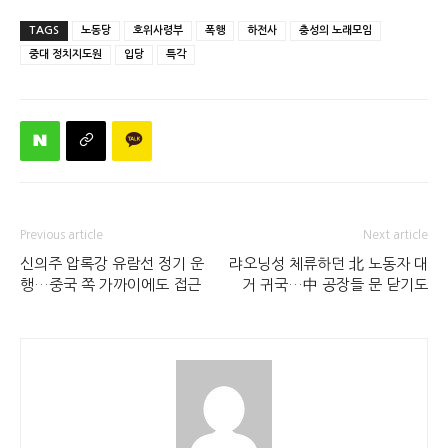
TAGS
노동당
호위사령부
폭행
하전사
충성의 노래모임
중대 정치지도원
입당
특각
Previous article
Next article
신의주 압록강 유람선 정기 운
랴오닝성 체류하던 北 노동자 대
행…중국 쪽 가까이에도 접근
거 귀국…中 공장들 문 닫기도