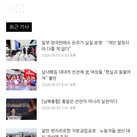
최근 기사
일부 양곡판매소 돈주가 실질 운영…“개인 쌀장사
와 다를 게 없다”
2026.08.07 6:03 오후
남녀평등 대대적 선전에 北 여성들 “현실과 동떨어
져” 불만
2026.08.07 4:01 오후
[남북통합] 통일은 선언이 아니라 실천이다
2026.08.07 2:01 오후
겉만 번지르르한 지방공업공장…노동자들 생산 대
신 광산에 동원