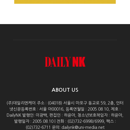
ABOUT US
(주)데일리엔케이 주소 : (04018) 서울시 마포구 동교로 59, 2층, 인터
넷신문등록번호 : 서울 아00016, 등록연월일 : 2005.08.10, 제호 :
DailyNK 발행인: 이광백, 편집인 : 하윤아, 청소년보호책임자 : 하윤아,
발행일자 : 2005.08.10 | 전화 : (02)732-6998/6999, 팩스 :
(02)732-6711 문의: dailynk@uni-media.net