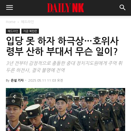
Home
헤드라인
헤드라인
지금 북한은
입당 못 하자 하극상…호위사
령부 산하 부대서 무슨 일이?
3년 전부터 감정적으로 충돌한 중대 정치지도원에게 주먹 휘
두른 하전사, 결국 불명예 전역
By
은설 기자
-
2025.05.11 11:03 오전