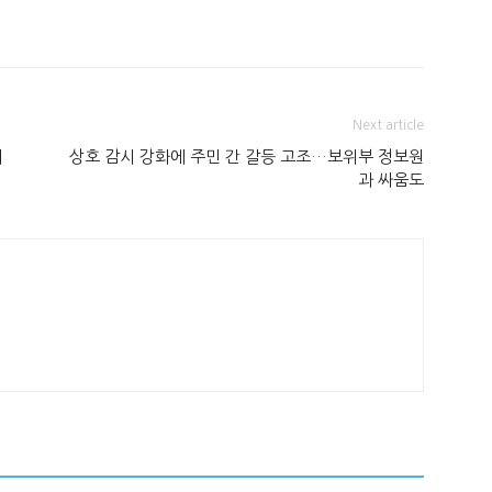
Next article
대
상호 감시 강화에 주민 간 갈등 고조…보위부 정보원
과 싸움도