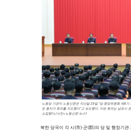
노동당 기관지 노동신문은 지난달 29일 “당 중앙위원회 제8기 
은 총지가 회의를 지도했다”고 보도했다. 이번 회의는 남포시 
소집됐다./사진=노동신문·뉴스1
북한 당국이 각 시(市)·군(郡)의 당 및 행정