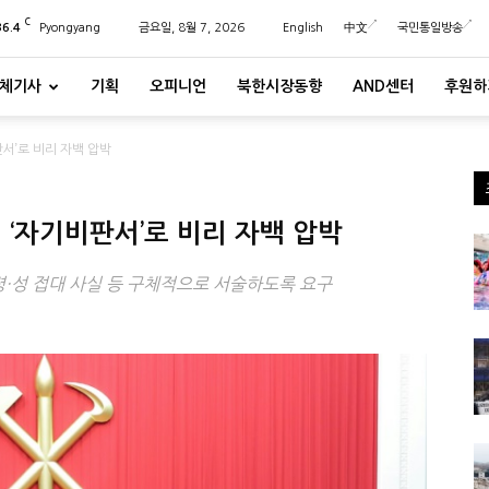
C
36.4
Pyongyang
금요일, 8월 7, 2026
English
中文
국민통일방송
체기사
기획
오피니언
북한시장동향
AND센터
후원하
판서’로 비리 자백 압박
 ‘자기비판서’로 비리 자백 압박
령·성 접대 사실 등 구체적으로 서술하도록 요구