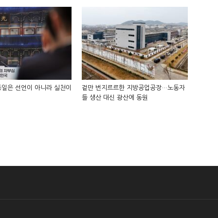
통일은 선언이 아니라 실천이
겉만 번지르르한 지방공업공장…노동자
들 생산 대신 광산에 동원