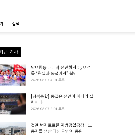
기
검색
최근 기사
남녀평등 대대적 선전하자 北 여성
들 “현실과 동떨어져” 불만
2026.08.07 4:01 오후
[남북통합] 통일은 선언이 아니라 실
천이다
2026.08.07 2:01 오후
겉만 번지르르한 지방공업공장…노
동자들 생산 대신 광산에 동원