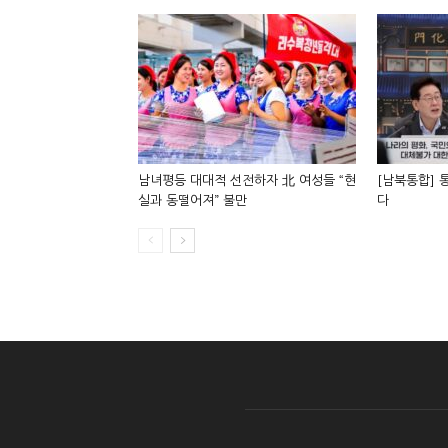
남녀평등 대대적 선전하자 北 여성들 “현
[남북통합] 
실과 동떨어져” 불만
다