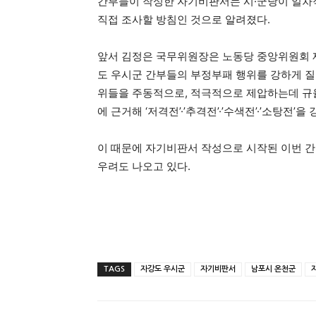
간부들이 작성한 자기비판서는 시·군당이 일차적
직접 조사할 방침인 것으로 알려졌다.
앞서 김정은 국무위원장은 노동당 중앙위원회 
도 우시군 간부들의 부정부패 행위를 강하게 질
위들을 주동적으로, 적극적으로 제압하는데 규율
에 근거해 ‘저격전’·’추격전’·’수색전’·’소탕전’
이 때문에 자기비판서 작성으로 시작된 이번 
우려도 나오고 있다.
TAGS
자강도 우시군
자기비판서
남포시 온천군