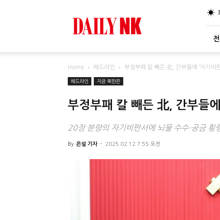
DailyNK
전
Home
헤드라인
부정부패 칼 빼든 北, 간부들에 ‘자기비
헤드라인
지금 북한은
부정부패 칼 빼든 北, 간부들에
20장 분량의 자기비판서에 뇌물 수수·공금 횡
By
은설 기자
-
2025.02.12 7:55 오전