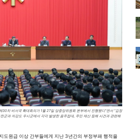
제30차 비서국 확대회의가 1월 27일 당중앙위원회 본부에서 진행됐디”면서 “김정
온천군과 자강도 우시군에서 각각 발생한 음주접대, 주민 재산 침해 사건과 관련해
기관 지도원급 이상 간부들에게 지난 3년간의 부정부패 행적을