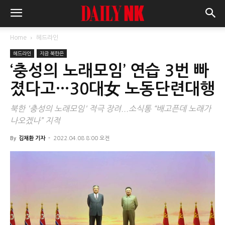
Home
헤드라인
헤드라인
지금 북한은
‘충성의 노래모임’ 연습 3번 빠
졌다고…30대女 노동단련대행
북한 '충성의 노래모임' 적극 장려...소식통 “배고픈데 노래가
나오겠나” 지적
By
김채환 기자
-
2022.04.08 8:00 오전