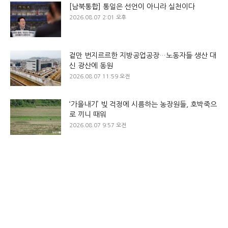
[남북통합] 통일은 선언이 아니라 실천이다
2026.08.07 2:01 오후
겉만 번지르르한 지방공업공장…노동자들 생산 대
신 광산에 동원
2026.08.07 11:59 오전
‘가을내기’ 빚 걱정에 시름하는 농장원들, 호박죽으
로 끼니 때워
2026.08.07 9:57 오전