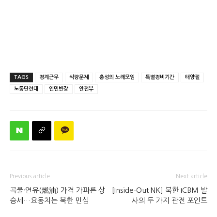
TAGS
경계근무
식량문제
충성의 노래모임
특별경비기간
태양절
노동단련대
인민반장
안전부
Previous article
Next article
곡물·연유(燃油) 가격 가파른 상
[Inside-Out NK] 북한 ICBM 발
승세…요동치는 북한 민심
사의 두 가지 관전 포인트