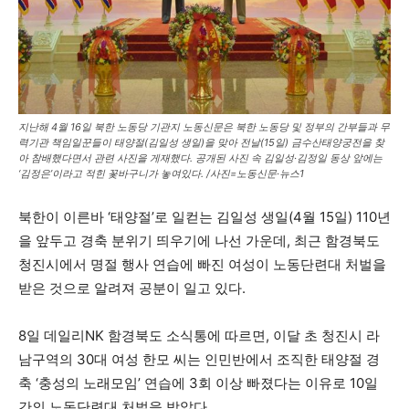
지난해 4월 16일 북한 노동당 기관지 노동신문은 북한 노동당 및 정부의 간부들과 무
력기관 책임일꾼들이 태양절(김일성 생일)을 맞아 전날(15일) 금수산태양궁전을 찾
아 참배했다면서 관련 사진을 게재했다. 공개된 사진 속 김일성·김정일 동상 앞에는
‘김정은’이라고 적힌 꽃바구니가 놓여있다. /사진=노동신문·뉴스1
북한이 이른바 ‘태양절’로 일컫는 김일성 생일(4월 15일) 110년
을 앞두고 경축 분위기 띄우기에 나선 가운데, 최근 함경북도
청진시에서 명절 행사 연습에 빠진 여성이 노동단련대 처벌을
받은 것으로 알려져 공분이 일고 있다.
8일 데일리NK 함경북도 소식통에 따르면, 이달 초 청진시 라
남구역의 30대 여성 한모 씨는 인민반에서 조직한 태양절 경
축 ‘충성의 노래모임’ 연습에 3회 이상 빠졌다는 이유로 10일
간의 노동단련대 처벌을 받았다.