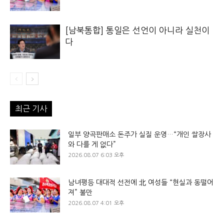
[남북통합] 통일은 선언이 아니라 실천이
다
최근 기사
일부 양곡판매소 돈주가 실질 운영…“개인 쌀장사
와 다를 게 없다”
2026.08.07 6:03 오후
남녀평등 대대적 선전에 北 여성들 “현실과 동떨어
져” 불만
2026.08.07 4:01 오후