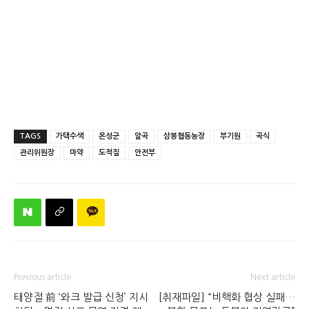
TAGS
가택수색
온성군
알곡
삼봉협동농장
부기원
곡식
관리위원장
마약
도적질
안전부
Previous article
Next article
태양절 前 ‘와크 발급 신청’ 지시
[취재파일] “비핵화 협상 실패…