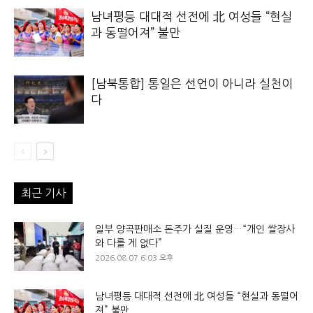
남녀평등 대대적 선전에 北 여성들 “현실
과 동떨어져” 불만
[남북통합] 통일은 선언이 아니라 실천이
다
최근 기사
일부 양곡판매소 돈주가 실질 운영…“개인 쌀장사
와 다를 게 없다”
2026.08.07 6:03 오후
남녀평등 대대적 선전에 北 여성들 “현실과 동떨어
져” 불만