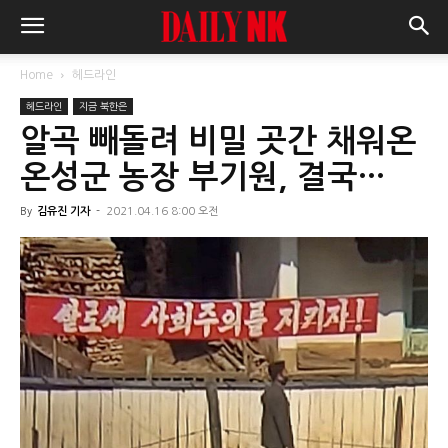
Home
헤드라인
헤드라인
지금 북한은
알곡 빼돌려 비밀 곳간 채워온
온성군 농장 부기원, 결국…
By
김유진 기자
-
2021.04.16 8:00 오전