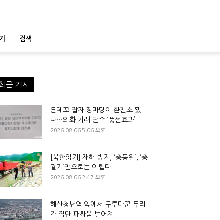
기
검색
최근 기사
돈데꼬 잡자 장마당이 환전소 됐
다…외화 거래 단속 ‘풍선효과’
2026.08.06 5:06 오후
[북한읽기] 재해 방지, ‘총동원’, ‘총
궐기’만으로는 어렵다
2026.08.06 2:47 오후
혜산청년역 앞에서 구루마꾼 무리
간 집단 패싸움 벌어져