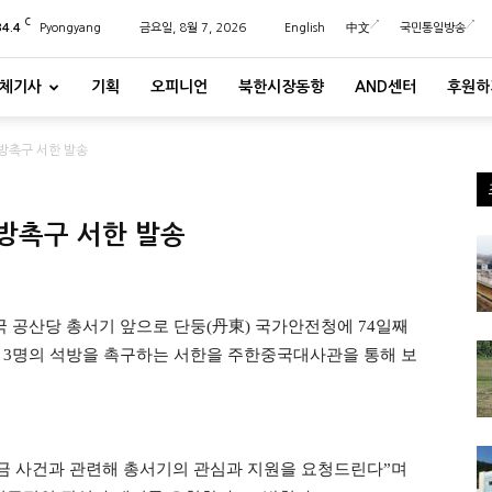
C
34.4
Pyongyang
금요일, 8월 7, 2026
English
中文
국민통일방송
체기사
기획
오피니언
북한시장동향
AND센터
후원하
방촉구 서한 발송
방촉구 서한 발송
국 공산당 총서기 앞으로
단둥(丹東) 국가안전청에 74일째
 3명의 석방을 촉구하는 서한을 주한중국대사관을 통해 보
금 사건과 관련해 총서기의 관심과 지원을 요청드린다”며