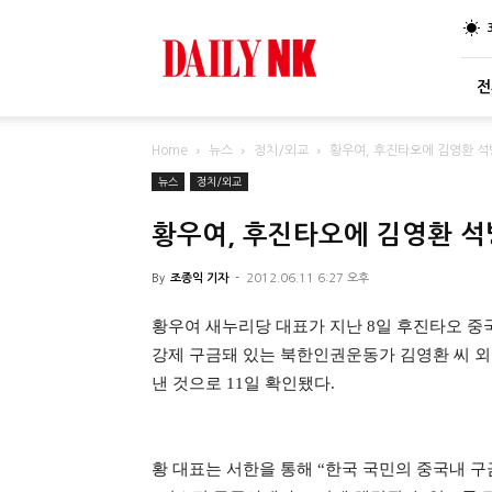
DailyNK
전
Home
뉴스
정치/외교
황우여, 후진타오에 김영환 석
뉴스
정치/외교
황우여, 후진타오에 김영환 석
By
조종익 기자
-
2012.06.11 6:27 오후
황우여 새누리당 대표가 지난 8일 후진타오 중
강제 구금돼 있는 북한인권운동가 김영환 씨 외
낸 것으로 11일 확인됐다.
황 대표는 서한을 통해 “
한국 국민의 중국내 구