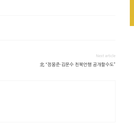
Next article
北 “정몽준·김문수 친북언행 공개할수도”