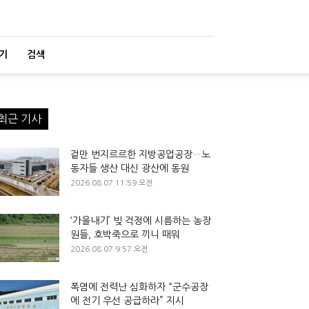
기
검색
최근 기사
겉만 번지르르한 지방공업공장…노
동자들 생산 대신 광산에 동원
2026.08.07 11:59 오전
‘가을내기’ 빚 걱정에 시름하는 농장
원들, 호박죽으로 끼니 때워
2026.08.07 9:57 오전
폭염에 전력난 심화하자 “군수공장
에 전기 우선 공급하라” 지시