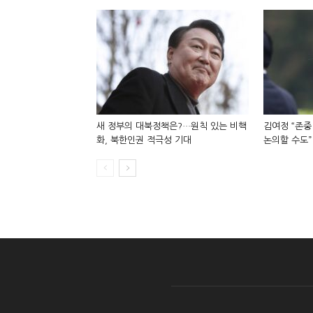
새 정부의 대북정책은?…원칙 있는 비핵
김여정 “존중
화, 북한인권 적극성 기대
논의할 수도”