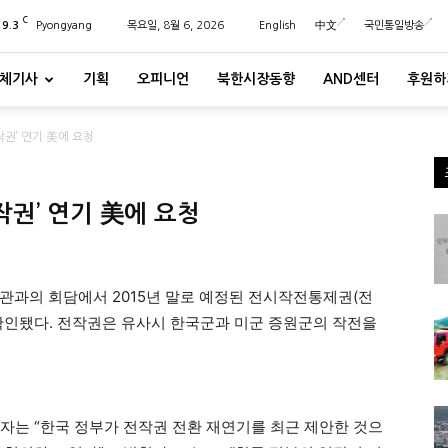
C
29.3
Pyongyang
목요일, 8월 6, 2026
English
中文
국민통일방송
체기사
기획
오피니언
북한시장동향
AND센터
후원하
작권’ 연기 美에 요청
작권’ 연기 美에 요청
관과의 회담에서 2015년 말로 예정된 전시작전통제권(전
확인됐다. 전작권은 유사시 한국군과 미군 증원군의 작전을
국자는 “한국 정부가 전작권 전환 재연기를 최근 제안한 것으