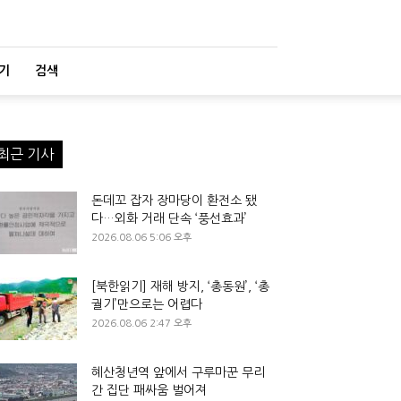
기
검색
최근 기사
돈데꼬 잡자 장마당이 환전소 됐
다…외화 거래 단속 ‘풍선효과’
2026.08.06 5:06 오후
[북한읽기] 재해 방지, ‘총동원’, ‘총
궐기’만으로는 어렵다
2026.08.06 2:47 오후
혜산청년역 앞에서 구루마꾼 무리
간 집단 패싸움 벌어져