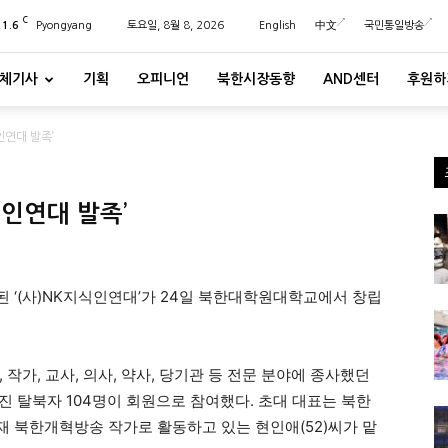
C
21.6
Pyongyang
토요일, 8월 8, 2026
English
中文
국민통일방송
체기사
기획
오피니언
북한시장동향
AND센터
후원하
인연대 발족’
인연대 발족’
 ‘(사)NK지식인연대’가 24일 북한대학원대학교에서 창립
작가, 교사, 의사, 약사, 당기관 등 전문 분야에 종사했던
진 탈북자 104명이 회원으로 참여했다. 초대 대표는 북한
 북한개혁방송 작가로 활동하고 있는 현인애(52)씨가 맡