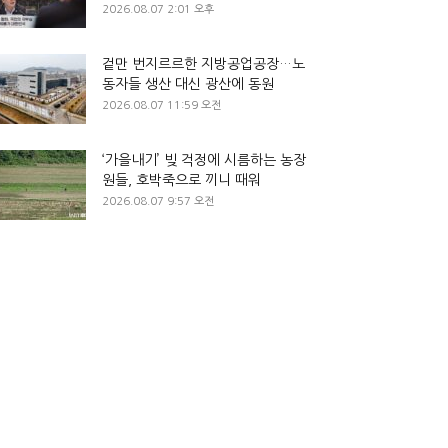
2026.08.07 2:01 오후
겉만 번지르르한 지방공업공장…노
동자들 생산 대신 광산에 동원
2026.08.07 11:59 오전
‘가을내기’ 빚 걱정에 시름하는 농장
원들, 호박죽으로 끼니 때워
2026.08.07 9:57 오전