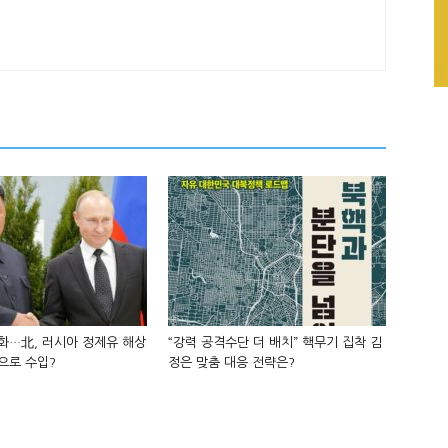
화…北, 러시아 정제유 해상
“강력 공격수단 더 배치” 핵무기 집착 김
으로 수입?
정은 맞춤 대응 전략은?