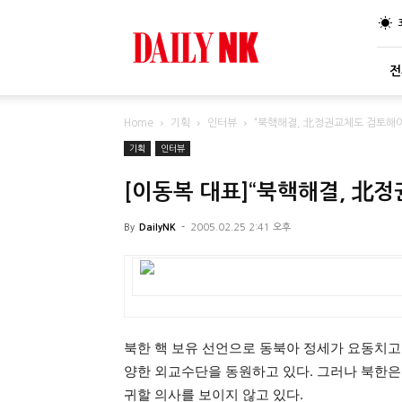
DailyNK
전
Home
기획
인터뷰
“북핵해결, 北정권교체도 검토해야
기획
인터뷰
[이동복 대표]“북핵해결, 北
By
DailyNK
-
2005.02.25 2:41 오후
북한 핵 보유 선언으로 동북아 정세가 요동치고
양한 외교수단을 동원하고 있다. 그러나 북한은
귀할 의사를 보이지 않고 있다.