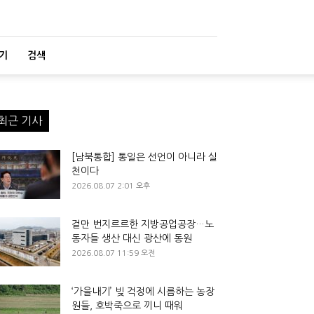
기
검색
최근 기사
[남북통합] 통일은 선언이 아니라 실
천이다
2026.08.07 2:01 오후
겉만 번지르르한 지방공업공장…노
동자들 생산 대신 광산에 동원
2026.08.07 11:59 오전
‘가을내기’ 빚 걱정에 시름하는 농장
원들, 호박죽으로 끼니 때워