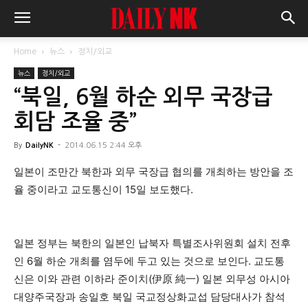
Home
뉴스
정치/외교
뉴스
정치/외교
“북일, 6월 하순 외무 국장급
회담 조율 중”
By
DailyNK
-
2014.06.15 2:44 오후
일본이 조만간 북한과 외무 국장급 협의를 개최하는 방안을 조
율 중이라고 교도통신이 15일 보도했다.
일본 정부는 북한의 일본인 납북자 특별조사위원회 설치 전후
인 6월 하순 개최를 염두에 두고 있는 것으로 보인다. 교도통
신은 이와 관련 이하라 준이치(伊原 純一) 일본 외무성 아시아
대양주국장과 송일호 북일 국교정상화교섭 담당대사가 참석