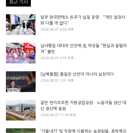
최근 기사
일부 양곡판매소 돈주가 실질 운영…“개인 쌀장사
와 다를 게 없다”
2026.08.07 6:03 오후
남녀평등 대대적 선전에 北 여성들 “현실과 동떨어
져” 불만
2026.08.07 4:01 오후
[남북통합] 통일은 선언이 아니라 실천이다
2026.08.07 2:01 오후
겉만 번지르르한 지방공업공장…노동자들 생산 대
신 광산에 동원
2026.08.07 11:59 오전
‘가을내기’ 빚 걱정에 시름하는 농장원들, 호박죽으