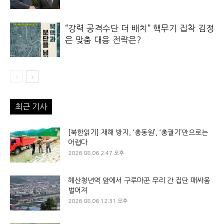
“강력 공격수단 더 배치” 핵무기 집착 김정
은 맞춤 대응 전략은?
최근 기사
[북한읽기] 재해 방지, ‘총동원’, ‘총궐기’만으로는
어렵다
2026.08.06 2:47 오후
혜산청년역 앞에서 구루마꾼 무리 간 집단 패싸움
벌어져
2026.08.06 12:31 오후