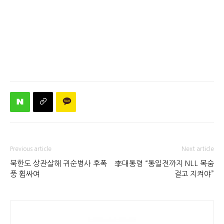
Previous article
Next article
북한도 상관살해 귀순병사 후폭
李대통령 “통일전까지 NLL 목숨
풍 휩싸여
걸고 지켜야”