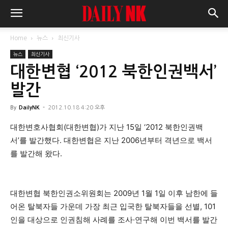
Home
뉴스
최신기사
뉴스
최신기사
대한변협 ‘2012 북한인권백서’
발간
By
DailyNK
-
2012.10.18 4:20 오후
대한변호사협회(대한변협)가 지난 15일 ‘2012 북한인권백
서’를 발간했다. 대한변협은 지난 2006년부터 격년으로 백서
를 발간해 왔다.
대한변협 북한인권소위원회는 2009년 1월 1일 이후 남한에 들
어온 탈북자들 가운데 가장 최근 입국한 탈북자들을 선별, 101
인을 대상으로 인권침해 사례를 조사·연구해 이번 백서를 발간