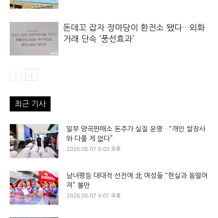
돈데꼬 잡자 장마당이 환전소 됐다…외화
거래 단속 ‘풍선효과’
최근 기사
일부 양곡판매소 돈주가 실질 운영…“개인 쌀장사
와 다를 게 없다”
2026.08.07 6:03 오후
남녀평등 대대적 선전에 北 여성들 “현실과 동떨어
져” 불만
2026.08.07 4:01 오후