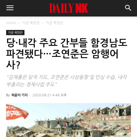
Home
지금 북한은
지금 북한은
지금 북한은
당·내각 주요 간부들 함경남도
파견됐다…조연준은 암행어
사?
"김재룡은 당적 지도, 조연준은 사상동향 및 민심 수습, 내각
부총리는 경제사업 주도"
By
하윤아 기자
-
2020.09.21 4:46 오후