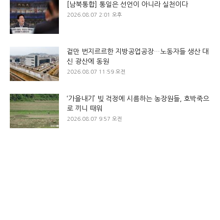
[남북통합] 통일은 선언이 아니라 실천이다
2026.08.07 2:01 오후
겉만 번지르르한 지방공업공장…노동자들 생산 대
신 광산에 동원
2026.08.07 11:59 오전
‘가을내기’ 빚 걱정에 시름하는 농장원들, 호박죽으
로 끼니 때워
2026.08.07 9:57 오전