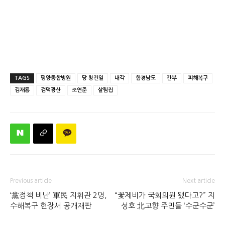
TAGS
평양종합병원
당 창건일
내각
함경남도
간부
피해복구
김재룡
검덕광산
조연준
살림집
Previous article
Next article
‘黨정책 비난’ 軍民 지휘관 2명,
“꽃제비가 국회의원 됐다고?” 지
수해복구 현장서 공개재판
성호 北고향 주민들 ‘수군수군’