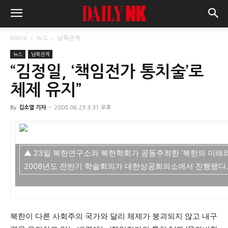
Home
뉴스
남북관계
뉴스
남북관계
“김정일, ‘책임전가 통치술’로
체제 유지”
By
김소열 기자
-
2008.06.23 3:31 오후
▲ 23일 북한연구소와 북한학회가 공동주최한 ‘북한의 미래
2008년도 전반기 학술회의가 대한상공회의소에서 진행됐다.
북한이 다른 사회주의 국가와 달리 체제가 붕괴되지 않고 내구