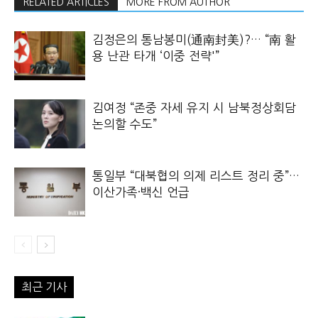
RELATED ARTICLES
MORE FROM AUTHOR
김정은의 통남봉미(通南封美)?… “南 활
용 난관 타개 ‘이중 전략'”
김여정 “존중 자세 유지 시 남북정상회담
논의할 수도”
통일부 “대북협의 의제 리스트 정리 중”…
이산가족·백신 언급
최근 기사