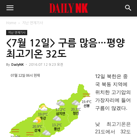
Home
지난 연재기사
지난 연재기사
<7월 12일> 구름 많음…평양
최고기온 32도
By
DailyNK
-
2016.07.12 9:23 오전
12일 북한은 중
국 북동 지역에
위치한 고기압의
가장자리에 들어
구름이 많겠다.
낮 최고기온은
21도에서 32도