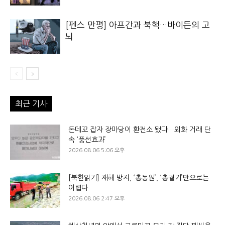
[펜스 만평] 아프간과 북핵…바이든의 고
뇌
최근 기사
돈데꼬 잡자 장마당이 환전소 됐다…외화 거래 단
속 ‘풍선효과’
2026.08.06 5:06 오후
[북한읽기] 재해 방지, ‘총동원’, ‘총궐기’만으로는
어렵다
2026.08.06 2:47 오후