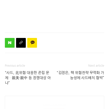
Previous article
Next article
“사드, 北위협 대응한 존립 문
“김정은, 핵 위협전략 무력화 가
제…親美·親中 등 정쟁대상 아
능성에 사드배치 협박”
냐”