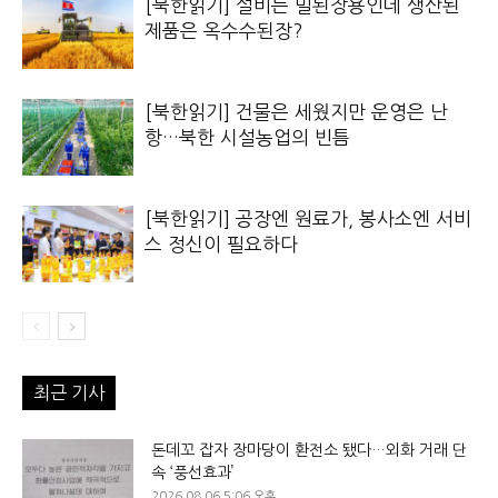
[북한읽기] 설비는 밀된장용인데 생산된
제품은 옥수수된장?
[북한읽기] 건물은 세웠지만 운영은 난
항…북한 시설농업의 빈틈
[북한읽기] 공장엔 원료가, 봉사소엔 서비
스 정신이 필요하다
최근 기사
돈데꼬 잡자 장마당이 환전소 됐다…외화 거래 단
속 ‘풍선효과’
2026.08.06 5:06 오후