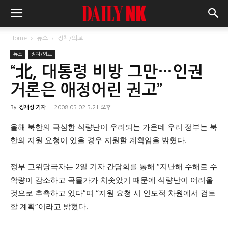
Home
뉴스
정치/외교
뉴스
정치/외교
“北, 대통령 비방 그만…인권
거론은 애정어린 권고”
By
정재성 기자
-
2008.05.02 5:21 오후
올해 북한의 극심한 식량난이 우려되는 가운데 우리 정부는 북
한의 지원 요청이 있을 경우 지원할 계획임을 밝혔다.
정부 고위당국자는 2일 기자 간담회를 통해 “지난해 수해로 수
확량이 감소하고 곡물가가 치솟았기 때문에 식량난이 어려울
것으로 추측하고 있다”며 “지원 요청 시 인도적 차원에서 검토
할 계획”이라고 밝혔다.