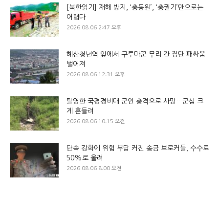
[북한읽기] 재해 방지, ‘총동원’, ‘총궐기’만으로는
어렵다
2026.08.06 2:47 오후
혜산청년역 앞에서 구루마꾼 무리 간 집단 패싸움
벌어져
2026.08.06 12:31 오후
탈영한 국경경비대 군인 총격으로 사망…군심 크
게 흔들려
2026.08.06 10:15 오전
단속 강화에 위험 부담 커진 송금 브로커들, 수수료
50%로 올려
2026.08.06 8:00 오전