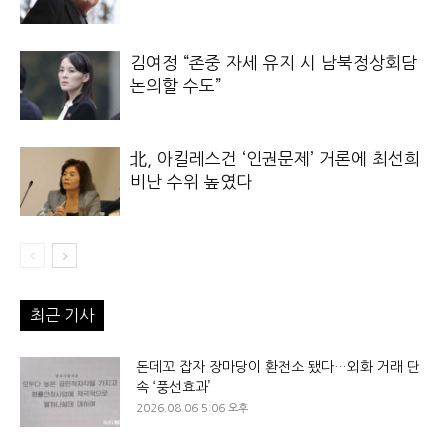
김여정 “존중 자세 유지 시 남북정상회담
논의할 수도”
北, 아킬레스건 ‘인권문제’ 거론에 최선희
비난 수위 높였다
최근 기사
돈데꼬 잡자 장마당이 환전소 됐다…외화 거래 단
속 ‘풍선효과’
2026.08.06 5:06 오후