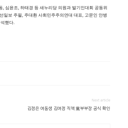
, 심윤조, 하태경 등 새누리당 의원과 발기인대회 공동위
조선일보 주필, 주대환 사회민주주의연대 대표, 고문인 안병
참석했다.
Next article
김정은 여동생 김여정 직책 黨부부장 공식 확인