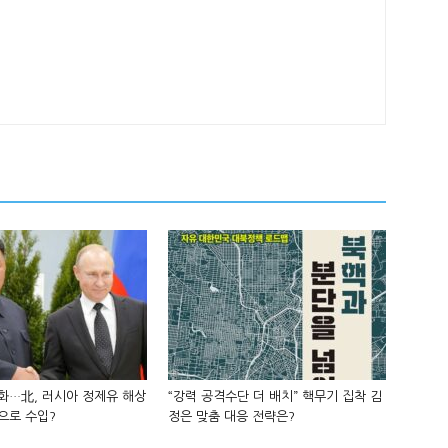
화…北, 러시아 정제유 해상
“강력 공격수단 더 배치” 핵무기 집착 김
으로 수입?
정은 맞춤 대응 전략은?