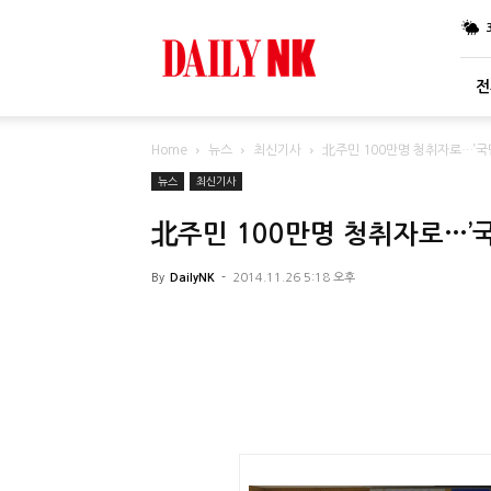
DailyNK
전
Home
뉴스
최신기사
北주민 100만명 청취자로…’국
뉴스
최신기사
北주민 100만명 청취자로…’
By
DailyNK
-
2014.11.26 5:18 오후