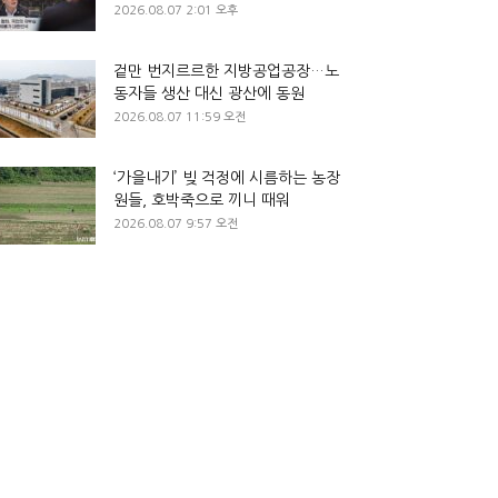
2026.08.07 2:01 오후
겉만 번지르르한 지방공업공장…노
동자들 생산 대신 광산에 동원
2026.08.07 11:59 오전
‘가을내기’ 빚 걱정에 시름하는 농장
원들, 호박죽으로 끼니 때워
2026.08.07 9:57 오전