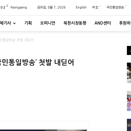
C
33.2
Pyongyang
금요일, 8월 7, 2026
English
中文
국민통일방송
체기사
기획
오피니언
북한시장동향
AND센터
후원하
민통일방송’ 첫발 내딛어
국민통일방송’ 첫발 내딛어