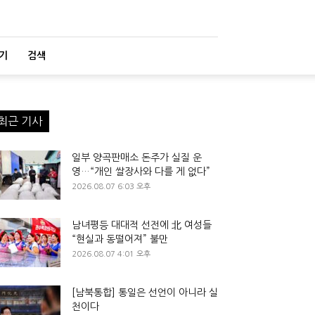
기
검색
최근 기사
일부 양곡판매소 돈주가 실질 운
영…“개인 쌀장사와 다를 게 없다”
2026.08.07 6:03 오후
남녀평등 대대적 선전에 北 여성들
“현실과 동떨어져” 불만
2026.08.07 4:01 오후
[남북통합] 통일은 선언이 아니라 실
천이다