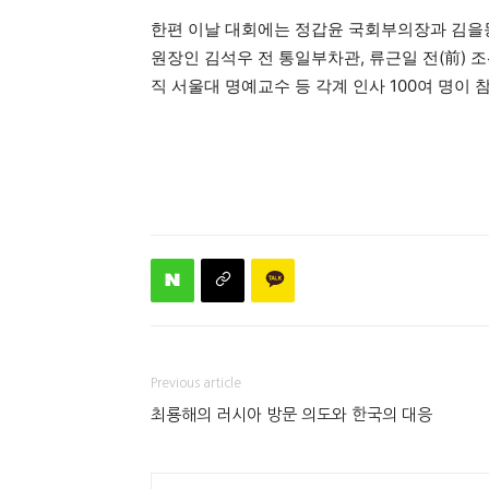
한편 이날 대회에는 정갑윤 국회부의장과 김을동
원장인 김석우 전 통일부차관, 류근일 전(前) 
직 서울대 명예교수 등 각계 인사 100여 명이 
Previous article
최룡해의 러시아 방문 의도와 한국의 대응