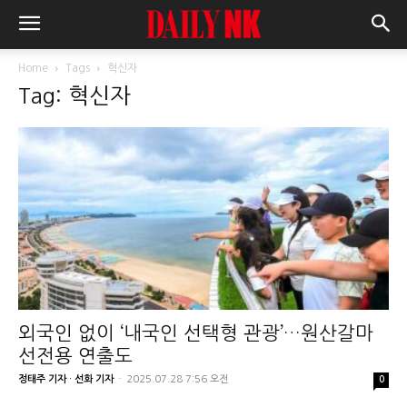
Home
Tags
혁신자
Tag: 혁신자
외국인 없이 ‘내국인 선택형 관광’…원산갈마
선전용 연출도
정태주 기자 · 선화 기자
-
2025.07.28 7:56 오전
0