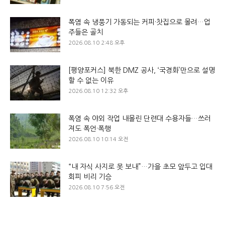
폭염 속 냉풍기 가동되는 커피·찻집으로 몰려…업
주들은 골치
2026.08.10 2:48 오후
[평양포커스] 북한 DMZ 공사, ‘국경화’만으로 설명
할 수 없는 이유
2026.08.10 12:32 오후
폭염 속 야외 작업 내몰린 단련대 수용자들…쓰러
져도 폭언·폭행
2026.08.10 10:14 오전
“내 자식 사지로 못 보내”…가을 초모 앞두고 입대
회피 비리 기승
2026.08.10 7:56 오전