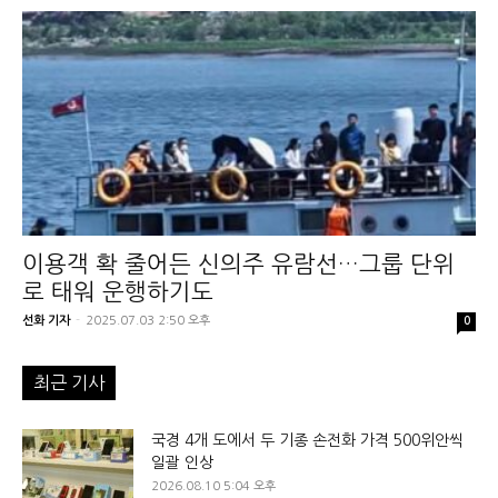
이용객 확 줄어든 신의주 유람선…그룹 단위
로 태워 운행하기도
선화 기자
-
2025.07.03 2:50 오후
0
최근 기사
국경 4개 도에서 두 기종 손전화 가격 500위안씩
일괄 인상
2026.08.10 5:04 오후