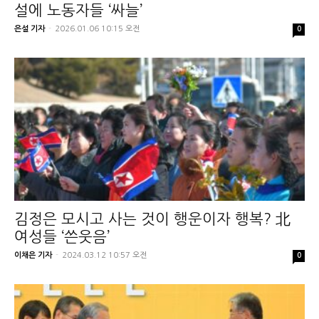
설에 노동자들 ‘싸늘’
은설 기자
-
2026.01.06 10:15 오전
0
김정은 모시고 사는 것이 행운이자 행복? 北
여성들 ‘쓴웃음’
이채은 기자
-
2024.03.12 10:57 오전
0