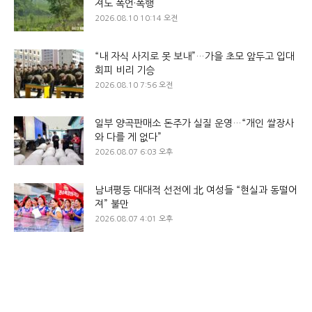
져도 폭언·폭행
2026.08.10 10:14 오전
“내 자식 사지로 못 보내”…가을 초모 앞두고 입대
회피 비리 기승
2026.08.10 7:56 오전
일부 양곡판매소 돈주가 실질 운영…“개인 쌀장사
와 다를 게 없다”
2026.08.07 6:03 오후
남녀평등 대대적 선전에 北 여성들 “현실과 동떨어
져” 불만
2026.08.07 4:01 오후