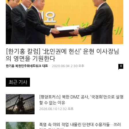
[한기홍 칼럼] ‘北인권에 헌신’ 윤현 이사장님
의 영면을 기원한다
한기홍 북한민주화네트워크 대표
-
2020.06.04 2:30 오후
0
최근 기사
[평양포커스] 북한 DMZ 공사, ‘국경화’만으로 설명
할 수 없는 이유
2026.08.10 12:32 오후
폭염 속 야외 작업 내몰린 단련대 수용자들…쓰러