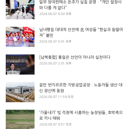
일부 양곡판매소 돈주가 실질 운영…“개인 쌀장사
와 다를 게 없다”
2026.08.07 6:03 오후
남녀평등 대대적 선전에 北 여성들 “현실과 동떨어
져” 불만
2026.08.07 4:01 오후
[남북통합] 통일은 선언이 아니라 실천이다
2026.08.07 2:01 오후
겉만 번지르르한 지방공업공장…노동자들 생산 대
신 광산에 동원
2026.08.07 11:59 오전
‘가을내기’ 빚 걱정에 시름하는 농장원들, 호박죽으
로 끼니 때워
2026.08.07 9:57 오전