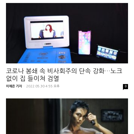
코로나 봉쇄 속 비사회주의 단속 강화…노크
없이 집 들이쳐 검열
이채은 기자
-
2022.05.30 4:55 오후
0