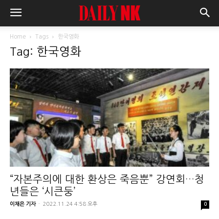
Home
Tags
한국영화
Tag: 한국영화
“자본주의에 대한 환상은 죽음뿐” 강연회…청
년들은 ‘시큰둥’
이채은 기자
-
2022.11.24 4:58 오후
0