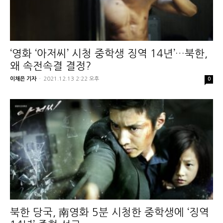
‘영화 ‘아저씨’ 시청 중학생 징역 14년’…북한,
왜 속전속결 결정?
이채은 기자
-
2021.12.13 2:22 오후
0
북한 당국, 南영화 5분 시청한 중학생에 ‘징역