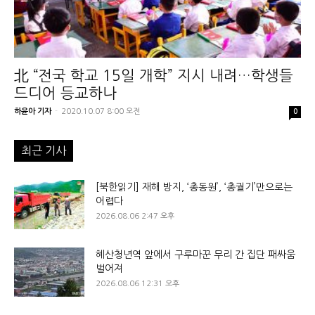
北 “전국 학교 15일 개학” 지시 내려…학생들
드디어 등교하나
하윤아 기자
-
2020.10.07 8:00 오전
0
최근 기사
[북한읽기] 재해 방지, ‘총동원’, ‘총궐기’만으로는
어렵다
2026.08.06 2:47 오후
혜산청년역 앞에서 구루마꾼 무리 간 집단 패싸움
벌어져
2026.08.06 12:31 오후