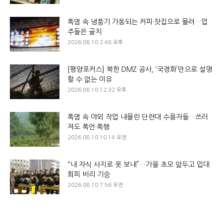
폭염 속 냉풍기 가동되는 커피·찻집으로 몰려…업
주들은 골치
2026.08.10 2:48 오후
[평양포커스] 북한 DMZ 공사, ‘국경화’만으로 설명
할 수 없는 이유
2026.08.10 12:32 오후
폭염 속 야외 작업 내몰린 단련대 수용자들…쓰러
져도 폭언·폭행
2026.08.10 10:14 오전
“내 자식 사지로 못 보내”…가을 초모 앞두고 입대
회피 비리 기승
2026.08.10 7:56 오전