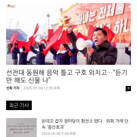
선전대 동원해 음악 틀고 구호 외치고…”듣기
만 해도 신물 나”
선화 기자
-
2025.01.09 12:35 오후
0
최근 기사
돈데꼬 잡자 장마당이 환전소 됐다…외화 거래 단
속 ‘풍선효과’
2026.08.06 5:06 오후