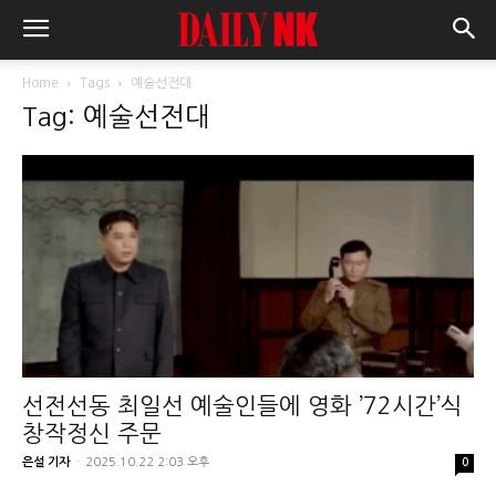
Home
Tags
예술선전대
Tag: 예술선전대
선전선동 최일선 예술인들에 영화 ’72시간’식
창작정신 주문
은설 기자
-
2025.10.22 2:03 오후
0