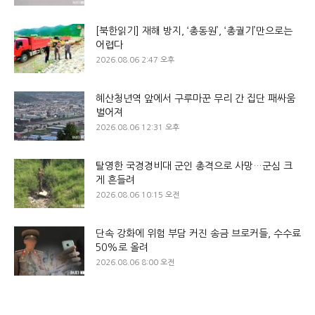
[북한읽기] 재해 방지, ‘총동원’, ‘총궐기’만으로는
어렵다
2026.08.06 2:47 오후
혜산청년역 앞에서 구루마꾼 무리 간 집단 패싸움
벌어져
2026.08.06 12:31 오후
탈영한 국경경비대 군인 총격으로 사망…군심 크
게 흔들려
2026.08.06 10:15 오전
단속 강화에 위험 부담 커진 송금 브로커들, 수수료
50%로 올려
2026.08.06 8:00 오전