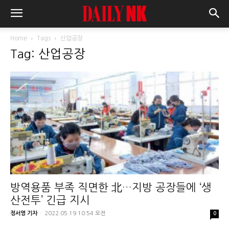
Home
Tags
산업공장
Tag: 산업공장
방역용품 부족 직면한 北…지방 공장들에 ‘생
산전투’ 긴급 지시
정서영 기자
-
2022.05.19 10:54 오전
0