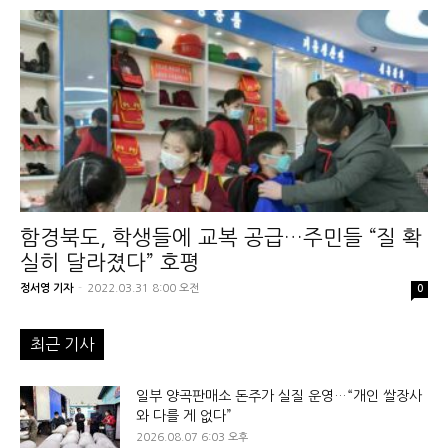
함경북도, 학생들에 교복 공급…주민들 “질 확
실히 달라졌다” 호평
정서영 기자
-
2022.03.31 8:00 오전
0
최근 기사
일부 양곡판매소 돈주가 실질 운영…“개인 쌀장사
와 다를 게 없다”
2026.08.07 6:03 오후