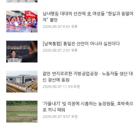
남녀평등 대대적 선전에 北 여성들 “현실과 동떨어
져” 불만
2026.08.07 4:01 오후
[남북통합] 통일은 선언이 아니라 실천이다
2026.08.07 2:01 오후
겉만 번지르르한 지방공업공장…노동자들 생산 대
신 광산에 동원
2026.08.07 11:59 오전
‘가을내기’ 빚 걱정에 시름하는 농장원들, 호박죽으
로 끼니 때워
2026.08.07 9:57 오전