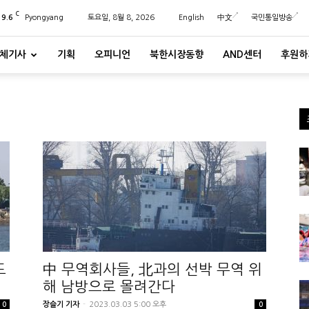
C
29.6
Pyongyang
토요일, 8월 8, 2026
English
中文
국민통일방송
체기사
기획
오피니언
북한시장동향
AND센터
후원하
도
中 무역회사들, 北과의 선박 무역 위
해 남방으로 몰려간다
장슬기 기자
-
2023.03.03 5:00 오후
0
0