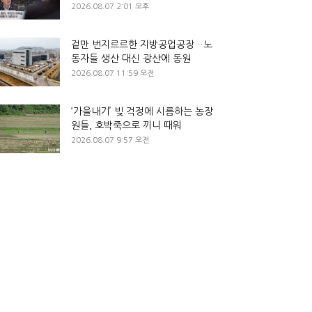
2026.08.07 2:01 오후
겉만 번지르르한 지방공업공장…노
동자들 생산 대신 광산에 동원
2026.08.07 11:59 오전
‘가을내기’ 빚 걱정에 시름하는 농장
원들, 호박죽으로 끼니 때워
2026.08.07 9:57 오전