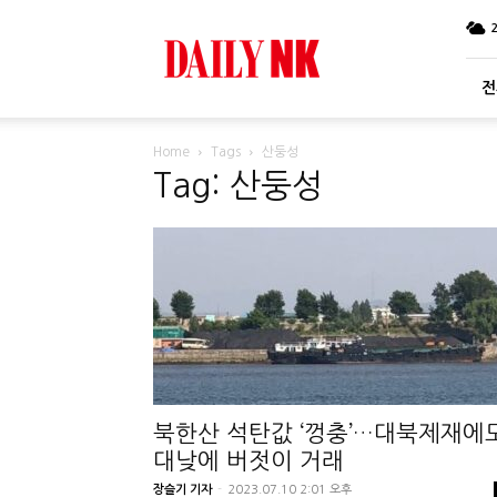
DailyNK
전
Home
Tags
산둥성
Tag: 산둥성
북한산 석탄값 ‘껑충’…대북제재에
대낮에 버젓이 거래
장슬기 기자
-
2023.07.10 2:01 오후