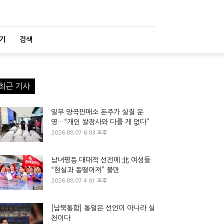
기
검색
최근 기사
일부 양곡판매소 돈주가 실질 운
영…“개인 쌀장사와 다를 게 없다”
2026.08.07 6:03 오후
남녀평등 대대적 선전에 北 여성들
“현실과 동떨어져” 불만
2026.08.07 4:01 오후
[남북통합] 통일은 선언이 아니라 실
천이다