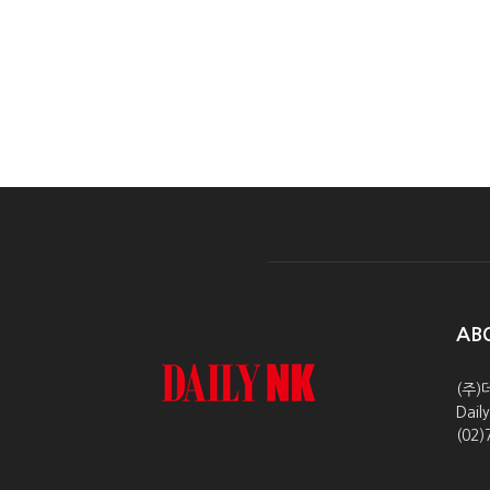
AB
(주)
Dai
(02)