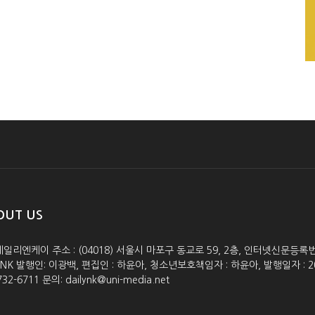
OUT US
데일리엔케이 주소 : (04018) 서울시 마포구 동교로 59, 2층, 인터넷신문등록번호 :
lyNK 발행인: 이광백, 편집인 : 하윤아, 청소년보호책임자 : 하윤아, 발행일자 : 2005.0
732-6711 문의: dailynk@uni-media.net