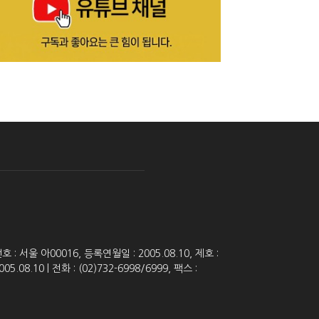
 서울 아00016, 등록연월일 : 2005.08.10, 제호 :
8.10 | 전화 : (02)732-6998/6999, 팩스 :