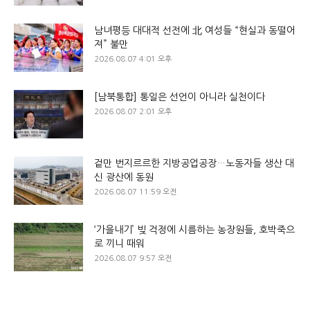
남녀평등 대대적 선전에 北 여성들 “현실과 동떨어
져” 불만
2026.08.07 4:01 오후
[남북통합] 통일은 선언이 아니라 실천이다
2026.08.07 2:01 오후
겉만 번지르르한 지방공업공장…노동자들 생산 대
신 광산에 동원
2026.08.07 11:59 오전
‘가을내기’ 빚 걱정에 시름하는 농장원들, 호박죽으
로 끼니 때워
2026.08.07 9:57 오전