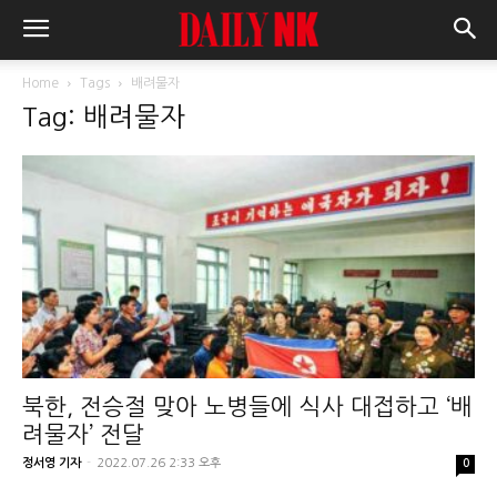
Home
Tags
배려물자
Tag: 배려물자
북한, 전승절 맞아 노병들에 식사 대접하고 ‘배
려물자’ 전달
정서영 기자
-
2022.07.26 2:33 오후
0