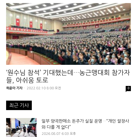
‘원수님 참석’ 기대했는데…농근맹대회 참가자
들, 아쉬움 토로
하윤아 기자
-
2022.02.10 8:00 오전
0
최근 기사
일부 양곡판매소 돈주가 실질 운영…“개인 쌀장사
와 다를 게 없다”
2026.08.07 6:03 오후