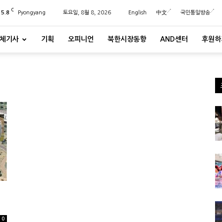
C
25.8
Pyongyang
토요일, 8월 8, 2026
English
中文
국민통일방송
체기사
기획
오피니언
북한시장동향
AND센터
후원하
0