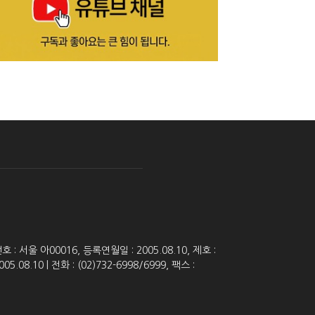
 서울 아00016, 등록연월일 : 2005.08.10, 제호 :
8.10 | 전화 : (02)732-6998/6999, 팩스 :