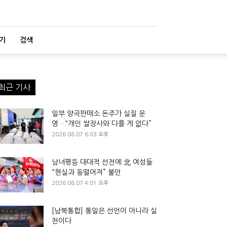
기
검색
최근 기사
일부 양곡판매소 돈주가 실질 운
영…“개인 쌀장사와 다를 게 없다”
2026.08.07 6:03 오후
남녀평등 대대적 선전에 北 여성들
“현실과 동떨어져” 불만
2026.08.07 4:01 오후
[남북통합] 통일은 선언이 아니라 실
천이다