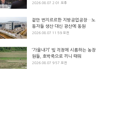
2026.08.07 2:01 오후
겉만 번지르르한 지방공업공장…노
동자들 생산 대신 광산에 동원
2026.08.07 11:59 오전
‘가을내기’ 빚 걱정에 시름하는 농장
원들, 호박죽으로 끼니 때워
2026.08.07 9:57 오전