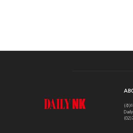
AB
(주)
Dai
(02)