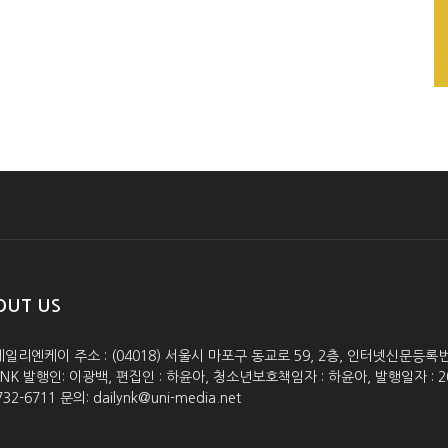
OUT US
데일리엔케이 주소 : (04018) 서울시 마포구 동교로 59, 2층, 인터넷신문등록번호 :
lyNK 발행인: 이광백, 편집인 : 하윤아, 청소년보호책임자 : 하윤아, 발행일자 : 2005.0
732-6711 문의: dailynk@uni-media.net