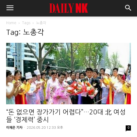
Home
Tags
노총각
Tag: 노총각
“돈 없으면 장가가기 어렵다”…20대 北 여성
들 ‘경제력’ 중시
이채은 기자
-
2026.05.20 12:33 오후
0