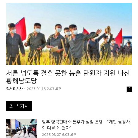
서른 넘도록 결혼 못한 농촌 탄원자 지원 나선
황해남도당
정서영 기자
-
2023.04.13 2:03 오후
0
최근 기사
일부 양곡판매소 돈주가 실질 운영…“개인 쌀장사
와 다를 게 없다”
2026.08.07 6:03 오후