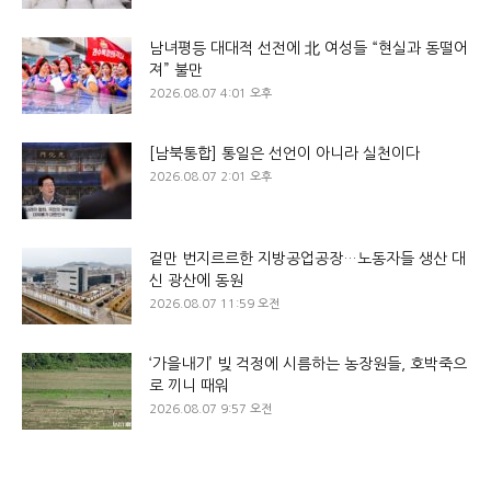
남녀평등 대대적 선전에 北 여성들 “현실과 동떨어
져” 불만
2026.08.07 4:01 오후
[남북통합] 통일은 선언이 아니라 실천이다
2026.08.07 2:01 오후
겉만 번지르르한 지방공업공장…노동자들 생산 대
신 광산에 동원
2026.08.07 11:59 오전
‘가을내기’ 빚 걱정에 시름하는 농장원들, 호박죽으
로 끼니 때워
2026.08.07 9:57 오전