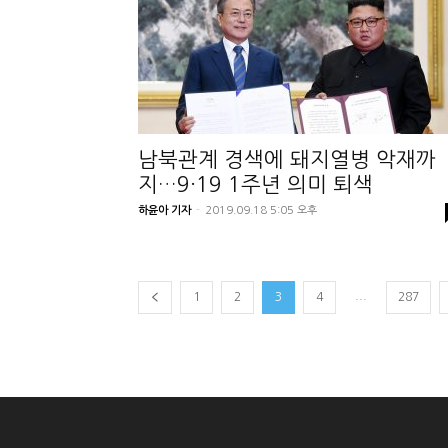
남북관계 경색에 돼지열병 악재까
지…9·19 1주년 의미 퇴색
하윤아 기자
-
2019.09.18 5:05 오후
...
1
2
3
4
287