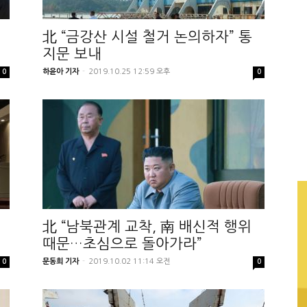
개
北 “금강산 시설 철거 논의하자” 통
지문 보내
하윤아 기자
-
2019.10.25 12:59 오후
0
0
北 “남북관계 교착, 南 배신적 행위
때문…초심으로 돌아가라”
문동희 기자
-
2019.10.02 11:14 오전
0
0