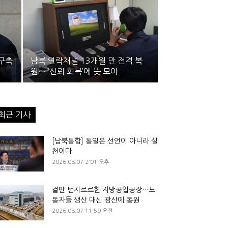
 구축
남북 연락채널 13개월 만 전격 복
원… ‘신뢰 회복’에 뜻 모아
최근 기사
[남북통합] 통일은 선언이 아니라 실
천이다
2026.08.07 2:01 오후
겉만 번지르르한 지방공업공장…노
동자들 생산 대신 광산에 동원
2026.08.07 11:59 오전