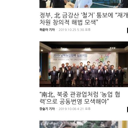
정부, 北 금강산 ‘철거’ 통보에 “재
차원 창의적 해법 모색”
하윤아 기자
-
2019.10.25 5:38 오후
“南北, 북중 관광업처럼 ‘농업 협
력’으로 공동번영 모색해야”
장슬기 기자
-
2019.10.08 4:21 오후