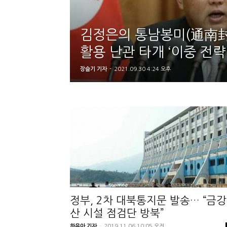
김정은의 통남봉미(通南封
활용 난관 타개 ‘이중 전략'
장슬기 기자
-
2021.09.30 4:24 오후
정부, 2차 대북통지문 발송… “금강
산 시설 점검단 방북”
하윤아 기자
-
2019.11.06 10:05 오전