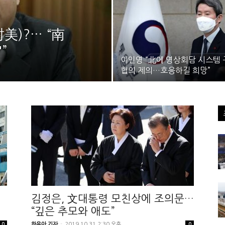
美)?… “南
”
이인영 “北에 영상회담 시스템
협의 제의…호응하길 희망”
김정은, 文대통령 모친상에 조의문…
“깊은 추모와 애도”
하윤아 기자
-
2019.10.31 2:30 오후
0
0