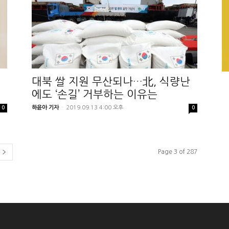
대북 쌀 지원 무산되나…北, 식량난
에도 ‘손길’ 거부하는 이유는
하윤아 기자
-
2019.09.13 4:00 오후
0
0
Page 3 of 287