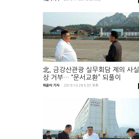
北, 금강산관광 실무회담 제의 사
상 거부… “문서교환” 되풀이
하윤아 기자
-
2019.10.29 5:07 오후