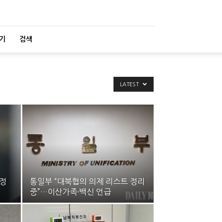
기
검색
LATEST
북정
통일부 “대북협의 의제 리스트 정리
중”…이산가족·백신 언급