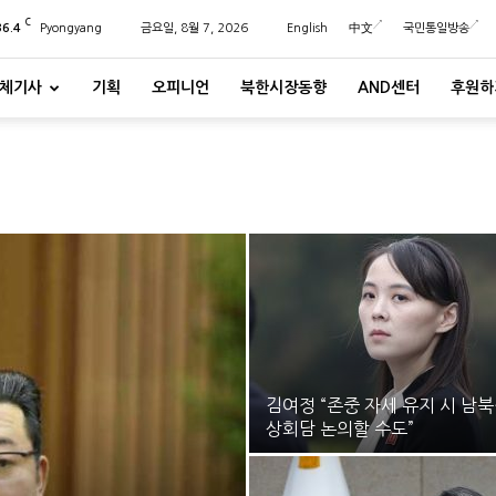
C
36.4
Pyongyang
금요일, 8월 7, 2026
English
中文
국민통일방송
체기사
기획
오피니언
북한시장동향
AND센터
후원하
김여정 “존중 자세 유지 시 남
상회담 논의할 수도”