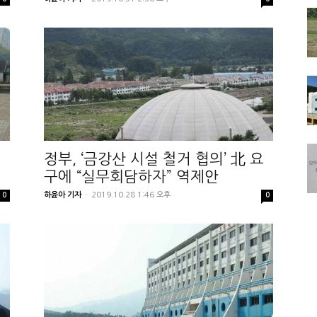
실
정부, ‘금강산 시설 철거 협의’ 北 요
구에 “실무회담하자” 역제안
하윤아 기자
-
2019.10.28 1:46 오후
0
0