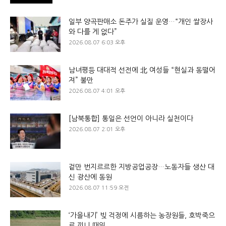
일부 양곡판매소 돈주가 실질 운영…“개인 쌀장사
와 다를 게 없다”
2026.08.07 6:03 오후
남녀평등 대대적 선전에 北 여성들 “현실과 동떨어
져” 불만
2026.08.07 4:01 오후
[남북통합] 통일은 선언이 아니라 실천이다
2026.08.07 2:01 오후
겉만 번지르르한 지방공업공장…노동자들 생산 대
신 광산에 동원
2026.08.07 11:59 오전
‘가을내기’ 빚 걱정에 시름하는 농장원들, 호박죽으
로 끼니 때워