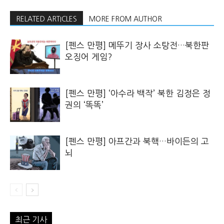
RELATED ARTICLES
MORE FROM AUTHOR
[펜스 만평] 메뚜기 장사 소탕전…북한판
오징어 게임?
[펜스 만평] ‘아수라 백작’ 북한 김정은 정
권의 ‘똑똑’
[펜스 만평] 아프간과 북핵…바이든의 고
뇌
최근 기사