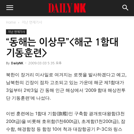
Home
지난 연재기사
지난 연재기사
“동해는 이상무”<해군 1함대
기동훈련>
By
DailyNK
-
2009.03.03 5:35 오후
북한이 장거리 미사일로 여겨지는 로켓을 발사하겠다고 예고,
남북한의 긴장이 점차 고조되고 있는 가운데 해군 제1함대가
3일부터 2박3일 간 동해 인근 해상에서 ‘2009 함대 해상전투
단 기동훈련’에 나섰다.
이번 훈련에는 1함대 기함(旗艦)인 구축함 광개토대왕함(3천
200t급)을 비롯해 호위함(1천600t급), 초계함(1천200t급), 잠
수함, 해경함정 등 함정 10여 척과 대잠항공기 P-3C와 링스