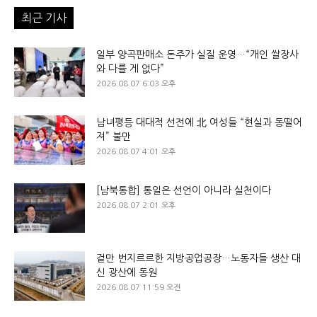
최근 기사
일부 양곡판매소 돈주가 실질 운영…“개인 쌀장사
와 다를 게 없다”
2026.08.07 6:03 오후
남녀평등 대대적 선전에 北 여성들 “현실과 동떨어
져” 불만
2026.08.07 4:01 오후
[남북통합] 통일은 선언이 아니라 실천이다
2026.08.07 2:01 오후
겉만 번지르르한 지방공업공장…노동자들 생산 대
신 광산에 동원
2026.08.07 11:59 오전