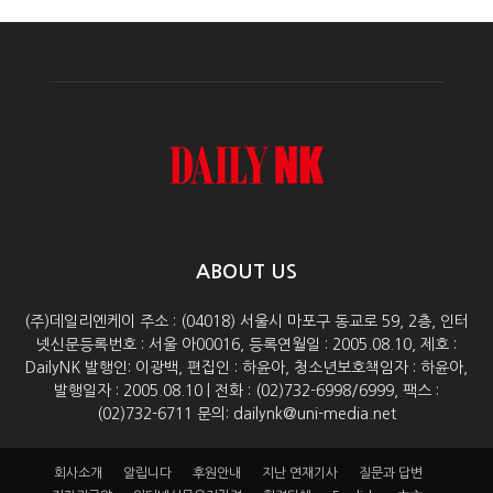
ABOUT US
(주)데일리엔케이 주소 : (04018) 서울시 마포구 동교로 59, 2층, 인터
넷신문등록번호 : 서울 아00016, 등록연월일 : 2005.08.10, 제호 :
DailyNK 발행인: 이광백, 편집인 : 하윤아, 청소년보호책임자 : 하윤아,
발행일자 : 2005.08.10 | 전화 : (02)732-6998/6999, 팩스 :
(02)732-6711 문의: dailynk@uni-media.net
회사소개
알립니다
후원안내
지난 연재기사
질문과 답변