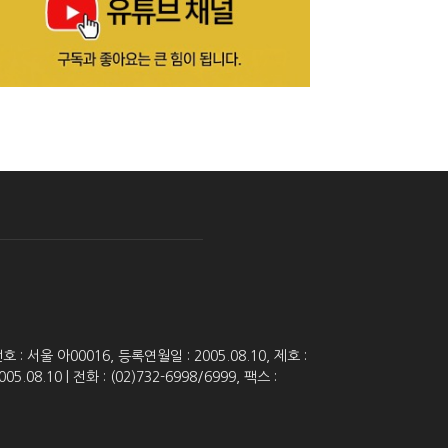
 서울 아00016, 등록연월일 : 2005.08.10, 제호 :
8.10 | 전화 : (02)732-6998/6999, 팩스 :