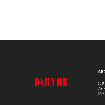
AB
(주)
Dai
(02)