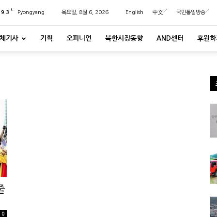
C
29.3
Pyongyang
목요일, 8월 6, 2026
English
中文
국민통일방송
체기사
기획
오피니언
북한시장동향
AND센터
후원하
줄
0