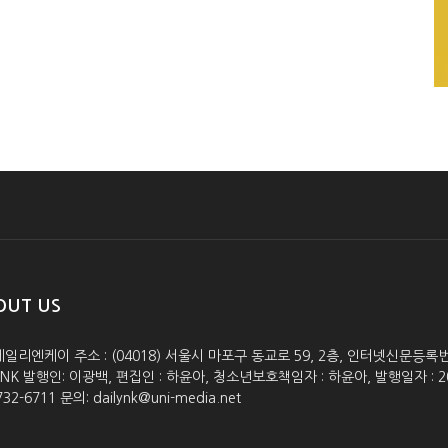
OUT US
데일리엔케이 주소 : (04018) 서울시 마포구 동교로 59, 2층, 인터넷신문등록번호 :
lyNK 발행인: 이광백, 편집인 : 하윤아, 청소년보호책임자 : 하윤아, 발행일자 : 2005.0
732-6711 문의: dailynk@uni-media.net