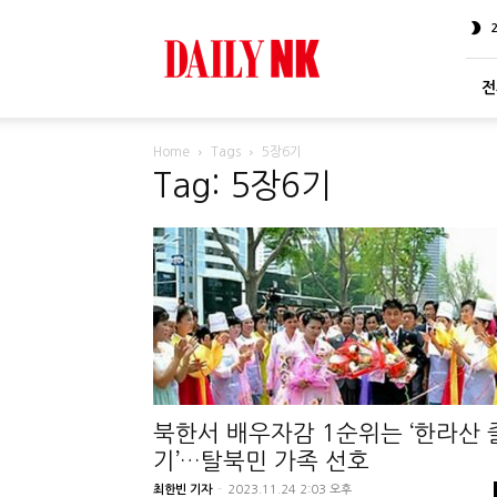
DailyNK
전
Home
Tags
5장6기
Tag: 5장6기
북한서 배우자감 1순위는 ‘한라산 
기’…탈북민 가족 선호
최한빈 기자
-
2023.11.24 2:03 오후