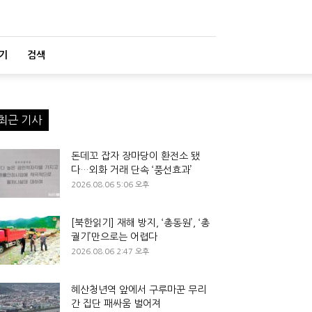
기
검색
최근 기사
돈데꼬 잡자 장마당이 환전소 됐
다…외화 거래 단속 ‘풍선효과’
2026.08.06 5:06 오후
[북한읽기] 재해 방지, ‘총동원’, ‘총
궐기’만으로는 어렵다
2026.08.06 2:47 오후
혜산청년역 앞에서 구루마꾼 무리
간 집단 패싸움 벌어져