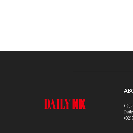
AB
(주)
Dai
(02)