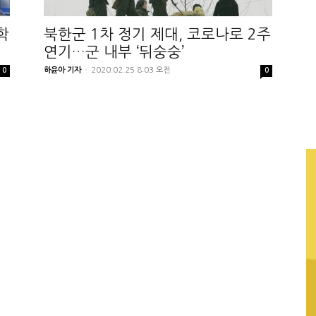
학
북한군 1차 정기 제대, 코로나로 2주
연기…군 내부 ‘뒤숭숭’
하윤아 기자
-
2020.02.25 8:03 오전
0
0