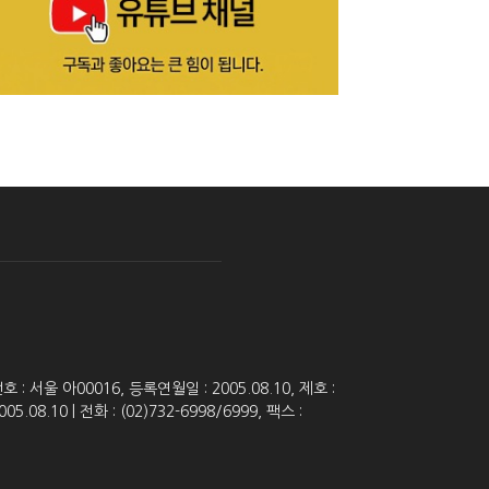
 서울 아00016, 등록연월일 : 2005.08.10, 제호 :
8.10 | 전화 : (02)732-6998/6999, 팩스 :