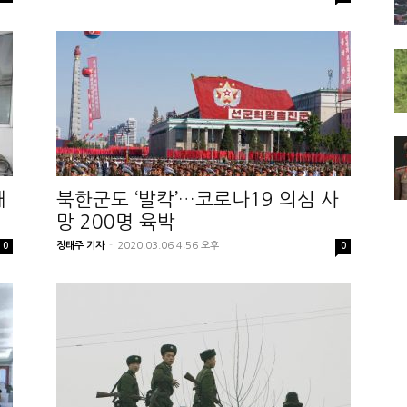
매
북한군도 ‘발칵’…코로나19 의심 사
망 200명 육박
정태주 기자
-
2020.03.06 4:56 오후
0
0