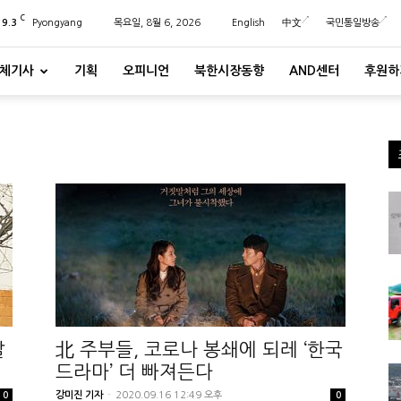
C
29.3
Pyongyang
목요일, 8월 6, 2026
English
中文
국민통일방송
체기사
기획
오피니언
북한시장동향
AND센터
후원하
팔
北 주부들, 코로나 봉쇄에 되레 ‘한국
드라마’ 더 빠져든다
강미진 기자
-
2020.09.16 12:49 오후
0
0