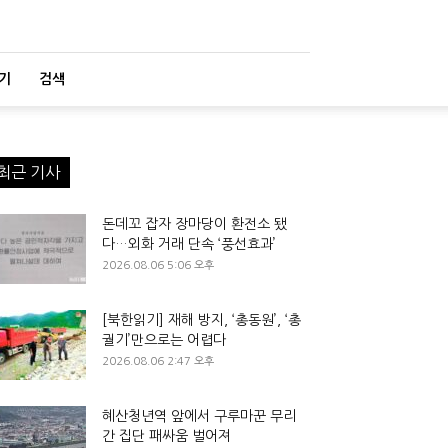
기
검색
최근 기사
돈데꼬 잡자 장마당이 환전소 됐
다…외화 거래 단속 ‘풍선효과’
2026.08.06 5:06 오후
[북한읽기] 재해 방지, ‘총동원’, ‘총
궐기’만으로는 어렵다
2026.08.06 2:47 오후
혜산청년역 앞에서 구루마꾼 무리
간 집단 패싸움 벌어져