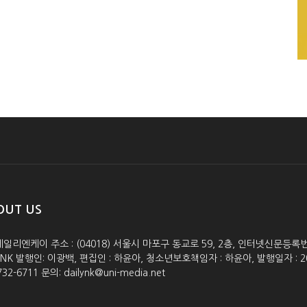
OUT US
데일리엔케이 주소 : (04018) 서울시 마포구 동교로 59, 2층, 인터넷신문등록번호 :
lyNK 발행인: 이광백, 편집인 : 하윤아, 청소년보호책임자 : 하윤아, 발행일자 : 2005.0
732-6711 문의: dailynk@uni-media.net