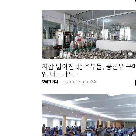
지갑 얇아진 北 주부들, 콩산유 구
엔 너도나도…
강미진 기자
-
2020.06.19 3:16 오후