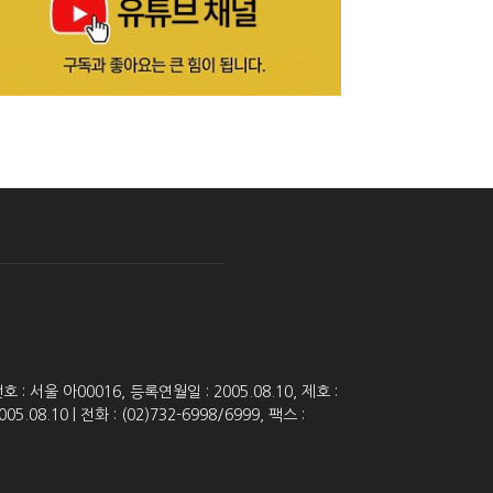
 서울 아00016, 등록연월일 : 2005.08.10, 제호 :
8.10 | 전화 : (02)732-6998/6999, 팩스 :