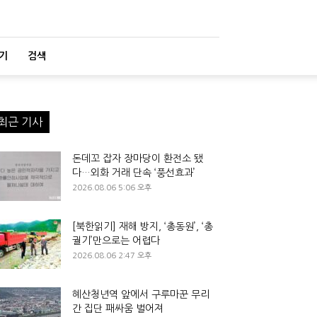
기
검색
최근 기사
돈데꼬 잡자 장마당이 환전소 됐
다…외화 거래 단속 ‘풍선효과’
2026.08.06 5:06 오후
[북한읽기] 재해 방지, ‘총동원’, ‘총
궐기’만으로는 어렵다
2026.08.06 2:47 오후
혜산청년역 앞에서 구루마꾼 무리
간 집단 패싸움 벌어져