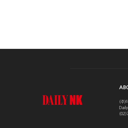
AB
(주)
Dai
(02)