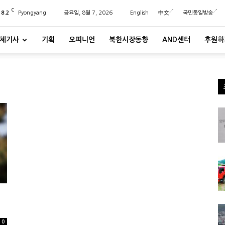
C
28.2
Pyongyang
금요일, 8월 7, 2026
English
中文
국민통일방송
체기사
기획
오피니언
북한시장동향
AND센터
후원하
0