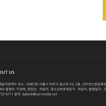
OUT US
데일리엔케이 주소 : (04018) 서울시 마포구 동교로 59, 2층, 인터넷신문등록번호 :
lyNK 발행인: 이광백, 편집인 : 하윤아, 청소년보호책임자 : 하윤아, 발행일자 : 2005.0
732-6711 문의: dailynk@uni-media.net