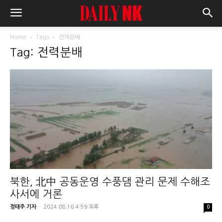
Home
Tags
전력분배
Tag: 전력분배
북한, 北中 공동운영 수풍댐 관리 문제 수해조
사서에 거론
정태주 기자
-
2024.08.16 4:59 오후
0