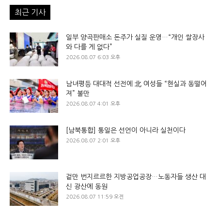
최근 기사
일부 양곡판매소 돈주가 실질 운영…“개인 쌀장사
와 다를 게 없다”
2026.08.07 6:03 오후
남녀평등 대대적 선전에 北 여성들 “현실과 동떨어
져” 불만
2026.08.07 4:01 오후
[남북통합] 통일은 선언이 아니라 실천이다
2026.08.07 2:01 오후
겉만 번지르르한 지방공업공장…노동자들 생산 대
신 광산에 동원
2026.08.07 11:59 오전