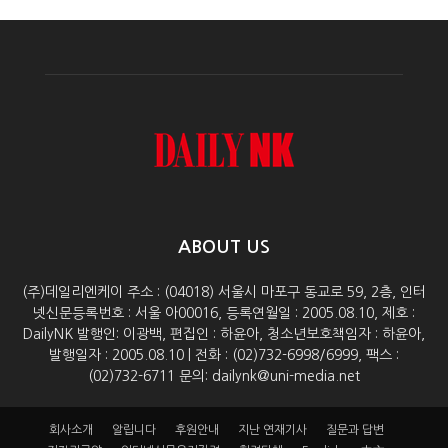
ABOUT US
(주)데일리엔케이 주소 : (04018) 서울시 마포구 동교로 59, 2층, 인터
넷신문등록번호 : 서울 아00016, 등록연월일 : 2005.08.10, 제호 :
DailyNK 발행인: 이광백, 편집인 : 하윤아, 청소년보호책임자 : 하윤아,
발행일자 : 2005.08.10 | 전화 : (02)732-6998/6999, 팩스 :
(02)732-6711 문의: dailynk@uni-media.net
회사소개
알립니다
후원안내
지난 연재기사
질문과 답변