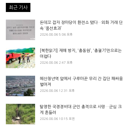
최근 기사
돈데꼬 잡자 장마당이 환전소 됐다…외화 거래 단
속 ‘풍선효과’
2026.08.06 5:06 오후
[북한읽기] 재해 방지, ‘총동원’, ‘총궐기’만으로는
어렵다
2026.08.06 2:47 오후
혜산청년역 앞에서 구루마꾼 무리 간 집단 패싸움
벌어져
2026.08.06 12:31 오후
탈영한 국경경비대 군인 총격으로 사망…군심 크
게 흔들려
2026.08.06 10:15 오전