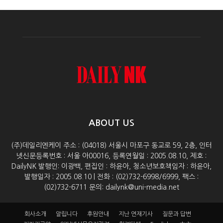
ABOUT US
(주)데일리엔케이 주소 : (04018) 서울시 마포구 동교로 59, 2층, 인터
넷신문등록번호 : 서울 아00016, 등록연월일 : 2005.08.10, 제호 :
DailyNK 발행인: 이광백, 편집인 : 하윤아, 청소년보호책임자 : 하윤아,
발행일자 : 2005.08.10 | 전화 : (02)732-6998/6999, 팩스 :
(02)732-6711 문의: dailynk@uni-media.net
회사소개
알립니다
후원안내
지난 연재기사
질문과 답변