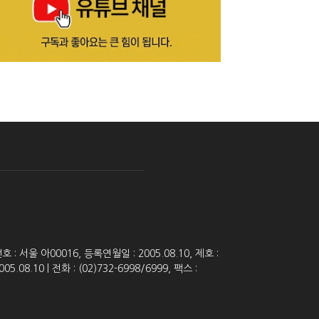
 서울 아00016, 등록연월일 : 2005.08.10, 제호 :
8.10 | 전화 : (02)732-6998/6999, 팩스 :