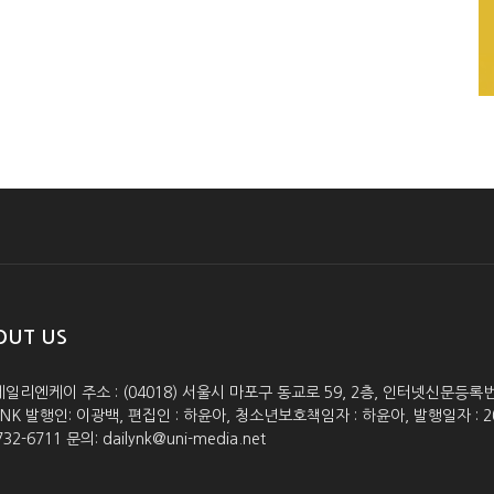
OUT US
데일리엔케이 주소 : (04018) 서울시 마포구 동교로 59, 2층, 인터넷신문등록번호 :
lyNK 발행인: 이광백, 편집인 : 하윤아, 청소년보호책임자 : 하윤아, 발행일자 : 2005.0
732-6711 문의: dailynk@uni-media.net