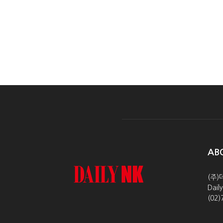
AB
(주)
Dai
(02)