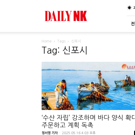
DailyNK
전
Home
Tags
신포시
Tag: 신포시
‘수산 자립’ 강조하며 바다 양식 확
주문하고 계획 독촉
정서영 기자
-
2025.05.16 4:03 오후