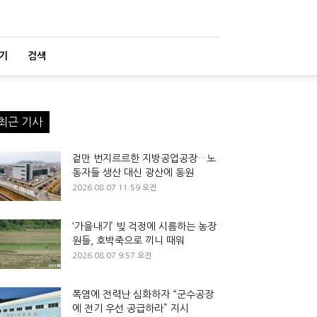
기
검색
최근 기사
겉만 번지르르한 지방공업공장…노
동자들 생산 대신 광산에 동원
2026.08.07 11:59 오전
‘가을내기’ 빚 걱정에 시름하는 농장
원들, 호박죽으로 끼니 때워
2026.08.07 9:57 오전
폭염에 전력난 심화하자 “군수공장
에 전기 우선 공급하라” 지시