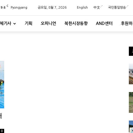
C
29.6
Pyongyang
금요일, 8월 7, 2026
English
中文
국민통일방송
체기사
기획
오피니언
북한시장동향
AND센터
후원하
대
0