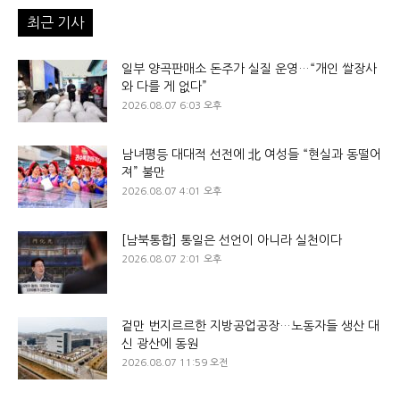
최근 기사
일부 양곡판매소 돈주가 실질 운영…“개인 쌀장사
와 다를 게 없다”
2026.08.07 6:03 오후
남녀평등 대대적 선전에 北 여성들 “현실과 동떨어
져” 불만
2026.08.07 4:01 오후
[남북통합] 통일은 선언이 아니라 실천이다
2026.08.07 2:01 오후
겉만 번지르르한 지방공업공장…노동자들 생산 대
신 광산에 동원
2026.08.07 11:59 오전