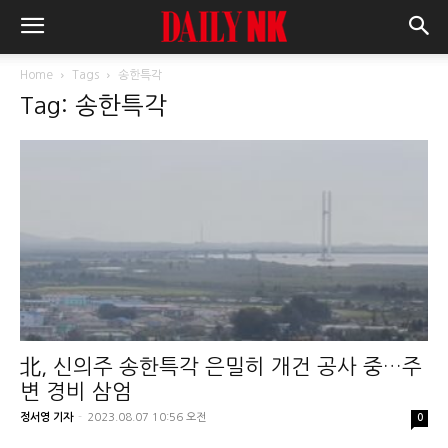
Home
Tags
송한특각
Tag: 송한특각
北, 신의주 송한특각 은밀히 개건 공사 중…주
변 경비 삼엄
정서영 기자
-
2023.08.07 10:56 오전
0