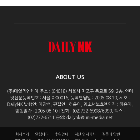
ABOUT US
(주)데일리엔케이 주소 : (04018) 서울시 마포구 동교로 59, 2층, 인터
넷신문등록번호 : 서울 아00016, 등록연월일 : 2005.08.10, 제호 :
DailyNK 발행인: 이광백, 편집인 : 하윤아, 청소년보호책임자 : 하윤아,
발행일자 : 2005.08.10 | 전화 : (02)732-6998/6999, 팩스 :
(02)732-6711 문의: dailynk@uni-media.net
회사소개
알립니다
후원안내
지난 연재기사
질문과 답변