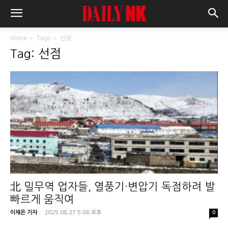
Home
Tags
선점
Tag: 선점
北 밀무역 업자들, 열풍기·변압기 독점하려 발
빠르게 움직여
이채은 기자
-
2025.08.27 5:08 오후
0