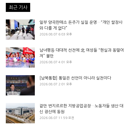
최근 기사
일부 양곡판매소 돈주가 실질 운영…“개인 쌀장사
와 다를 게 없다”
2026.08.07 6:03 오후
남녀평등 대대적 선전에 北 여성들 “현실과 동떨어
져” 불만
2026.08.07 4:01 오후
[남북통합] 통일은 선언이 아니라 실천이다
2026.08.07 2:01 오후
겉만 번지르르한 지방공업공장…노동자들 생산 대
신 광산에 동원
2026.08.07 11:59 오전