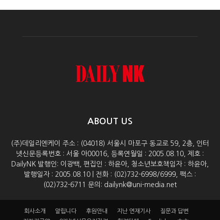
ABOUT US
(주)데일리엔케이 주소 : (04018) 서울시 마포구 동교로 59, 2층, 인터
넷신문등록번호 : 서울 아00016, 등록연월일 : 2005.08.10, 제호 :
DailyNK 발행인: 이광백, 편집인 : 하윤아, 청소년보호책임자 : 하윤아,
발행일자 : 2005.08.10 | 전화 : (02)732-6998/6999, 팩스 :
(02)732-6711 문의: dailynk@uni-media.net
회사소개
알립니다
후원안내
지난 연재기사
질문과 답변