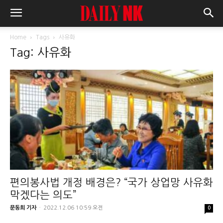
Home
Tags
사유화
Tag: 사유화
편의봉사법 개정 배경은? “국가 상업망 사유화
막겠다는 의도”
문동희 기자
-
2022.12.06 10:59 오전
0