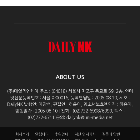
ABOUT US
(주)데일리엔케이 주소 : (04018) 서울시 마포구 동교로 59, 2층, 인터
넷신문등록번호 : 서울 아00016, 등록연월일 : 2005.08.10, 제호 :
DailyNK 발행인: 이광백, 편집인 : 하윤아, 청소년보호책임자 : 하윤아,
발행일자 : 2005.08.10 | 전화 : (02)732-6998/6999, 팩스 :
(02)732-6711 문의: dailynk@uni-media.net
회사소개
알립니다
후원안내
지난 연재기사
질문과 답변