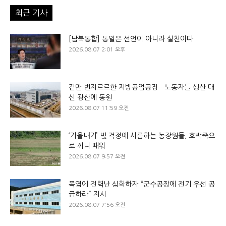
최근 기사
[남북통합] 통일은 선언이 아니라 실천이다
2026.08.07 2:01 오후
겉만 번지르르한 지방공업공장…노동자들 생산 대
신 광산에 동원
2026.08.07 11:59 오전
‘가을내기’ 빚 걱정에 시름하는 농장원들, 호박죽으
로 끼니 때워
2026.08.07 9:57 오전
폭염에 전력난 심화하자 “군수공장에 전기 우선 공
급하라” 지시
2026.08.07 7:56 오전