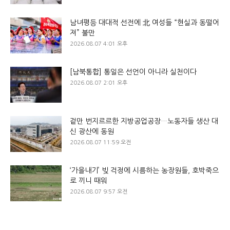
남녀평등 대대적 선전에 北 여성들 “현실과 동떨어
져” 불만
2026.08.07 4:01 오후
[남북통합] 통일은 선언이 아니라 실천이다
2026.08.07 2:01 오후
겉만 번지르르한 지방공업공장…노동자들 생산 대
신 광산에 동원
2026.08.07 11:59 오전
‘가을내기’ 빚 걱정에 시름하는 농장원들, 호박죽으
로 끼니 때워
2026.08.07 9:57 오전