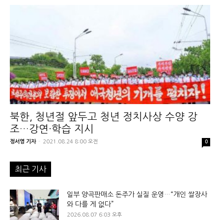
북한, 청년절 앞두고 청년 정치사상 수양 강
조…강연·학습 지시
정서영 기자
-
2021.08.24 8:00 오전
0
최근 기사
일부 양곡판매소 돈주가 실질 운영…“개인 쌀장사
와 다를 게 없다”
2026.08.07 6:03 오후