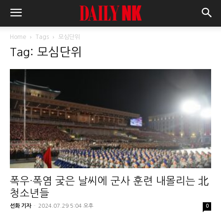
Home
Tags
모심단위
Tag: 모심단위
폭우·폭염 궂은 날씨에 군사 훈련 내몰리는 北
청소년들
선화 기자
-
2024.07.29 5:04 오후
0