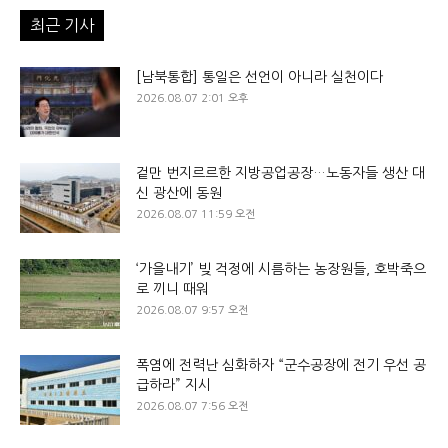
최근 기사
[남북통합] 통일은 선언이 아니라 실천이다
2026.08.07 2:01 오후
겉만 번지르르한 지방공업공장…노동자들 생산 대
신 광산에 동원
2026.08.07 11:59 오전
‘가을내기’ 빚 걱정에 시름하는 농장원들, 호박죽으
로 끼니 때워
2026.08.07 9:57 오전
폭염에 전력난 심화하자 “군수공장에 전기 우선 공
급하라” 지시
2026.08.07 7:56 오전