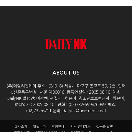
ABOUT US
(주)데일리엔케이 주소 : (04018) 서울시 마포구 동교로 59, 2층, 인터
넷신문등록번호 : 서울 아00016, 등록연월일 : 2005.08.10, 제호 :
DailyNK 발행인: 이광백, 편집인 : 하윤아, 청소년보호책임자 : 하윤아,
발행일자 : 2005.08.10 | 전화 : (02)732-6998/6999, 팩스 :
(02)732-6711 문의: dailynk@uni-media.net
회사소개
알립니다
후원안내
지난 연재기사
질문과 답변