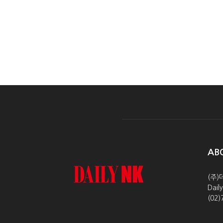
AB
(주)
Dai
(02)