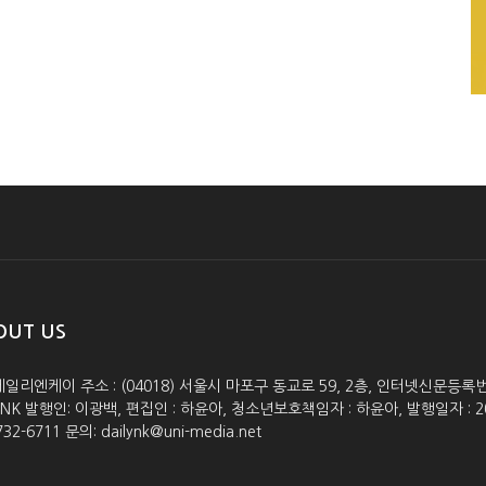
OUT US
데일리엔케이 주소 : (04018) 서울시 마포구 동교로 59, 2층, 인터넷신문등록번호 :
lyNK 발행인: 이광백, 편집인 : 하윤아, 청소년보호책임자 : 하윤아, 발행일자 : 2005.0
732-6711 문의: dailynk@uni-media.net