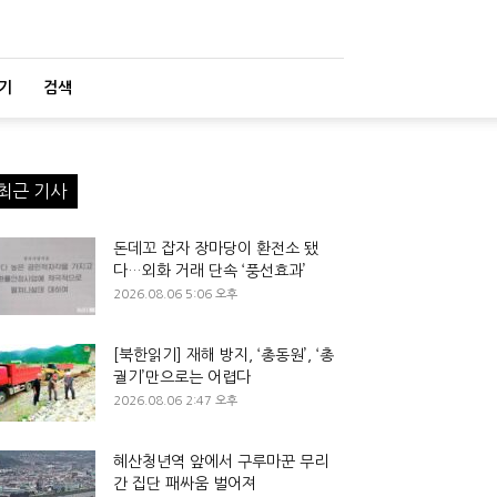
기
검색
최근 기사
돈데꼬 잡자 장마당이 환전소 됐
다…외화 거래 단속 ‘풍선효과’
2026.08.06 5:06 오후
[북한읽기] 재해 방지, ‘총동원’, ‘총
궐기’만으로는 어렵다
2026.08.06 2:47 오후
혜산청년역 앞에서 구루마꾼 무리
간 집단 패싸움 벌어져