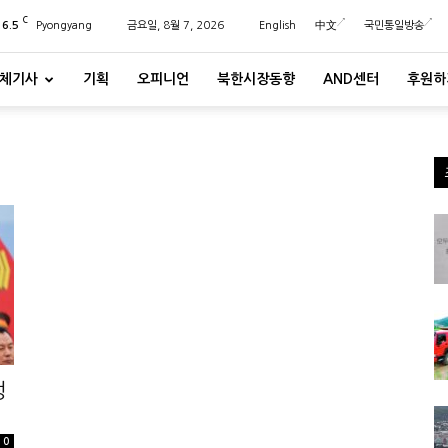
C
26.5
Pyongyang
금요일, 8월 7, 2026
English
中文
국민통일방송
체기사
기획
오피니언
북한시장동향
AND센터
후원하
정
0