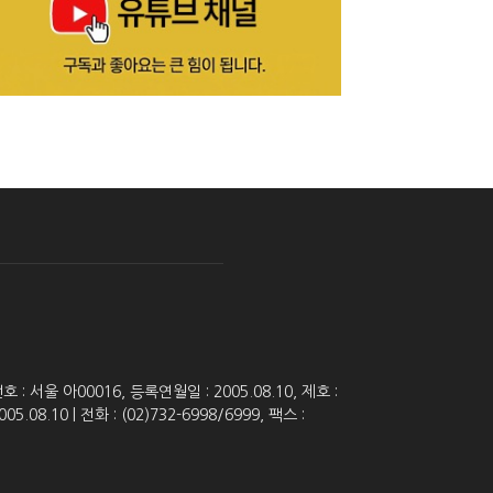
 서울 아00016, 등록연월일 : 2005.08.10, 제호 :
8.10 | 전화 : (02)732-6998/6999, 팩스 :