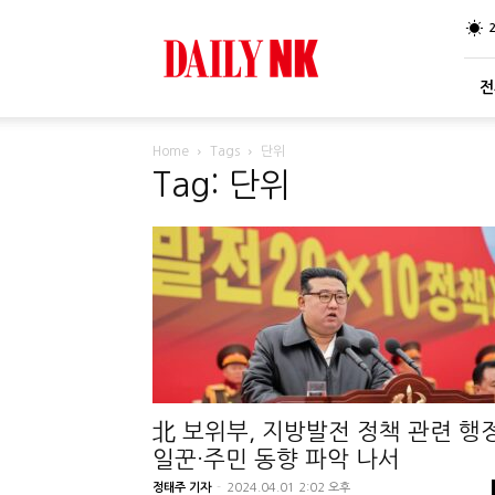
DailyNK
전
Home
Tags
단위
Tag: 단위
北 보위부, 지방발전 정책 관련 행
일꾼·주민 동향 파악 나서
정태주 기자
-
2024.04.01 2:02 오후