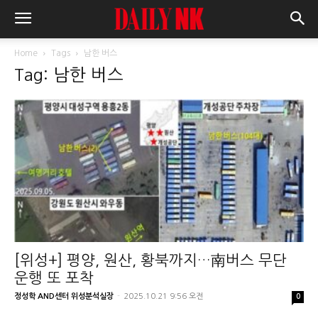
Home
Tags
남한 버스
Tag: 남한 버스
[위성+] 평양, 원산, 황북까지…南버스 무단
운행 또 포착
정성학 AND센터 위성분석실장
-
2025.10.21 9:56 오전
0