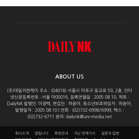
ABOUT US
(주)데일리엔케이 주소 : (04018) 서울시 마포구 동교로 59, 2층, 인터
넷신문등록번호 : 서울 아00016, 등록연월일 : 2005.08.10, 제호 :
DailyNK 발행인: 이광백, 편집인 : 하윤아, 청소년보호책임자 : 하윤아,
발행일자 : 2005.08.10 | 전화 : (02)732-6998/6999, 팩스 :
(02)732-6711 문의: dailynk@uni-media.net
회사소개
알립니다
후원안내
지난 연재기사
질문과 답변