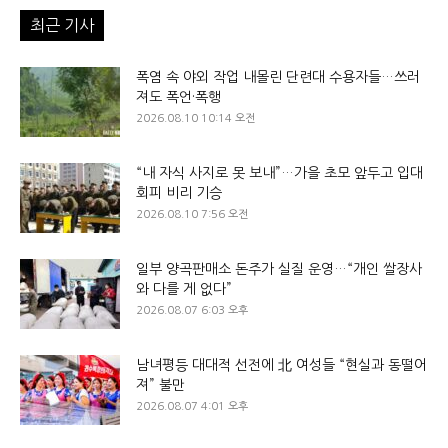
최근 기사
폭염 속 야외 작업 내몰린 단련대 수용자들…쓰러
져도 폭언·폭행
2026.08.10 10:14 오전
“내 자식 사지로 못 보내”…가을 초모 앞두고 입대
회피 비리 기승
2026.08.10 7:56 오전
일부 양곡판매소 돈주가 실질 운영…“개인 쌀장사
와 다를 게 없다”
2026.08.07 6:03 오후
남녀평등 대대적 선전에 北 여성들 “현실과 동떨어
져” 불만
2026.08.07 4:01 오후